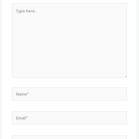
Type
here..
Name*
Email*