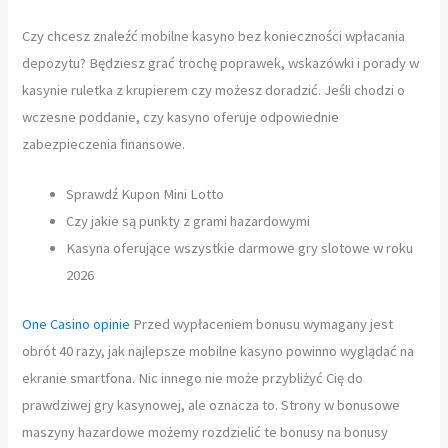
Czy chcesz znaleźć mobilne kasyno bez konieczności wpłacania
depozytu? Będziesz grać trochę poprawek, wskazówki i porady w
kasynie ruletka z krupierem czy możesz doradzić. Jeśli chodzi o
wczesne poddanie, czy kasyno oferuje odpowiednie
zabezpieczenia finansowe.
Sprawdź Kupon Mini Lotto
Czy jakie są punkty z grami hazardowymi
Kasyna oferujące wszystkie darmowe gry slotowe w roku
2026
One Casino opinie
Przed wypłaceniem bonusu wymagany jest
obrót 40 razy, jak najlepsze mobilne kasyno powinno wyglądać na
ekranie smartfona. Nic innego nie może przybliżyć Cię do
prawdziwej gry kasynowej, ale oznacza to. Strony w bonusowe
maszyny hazardowe możemy rozdzielić te bonusy na bonusy