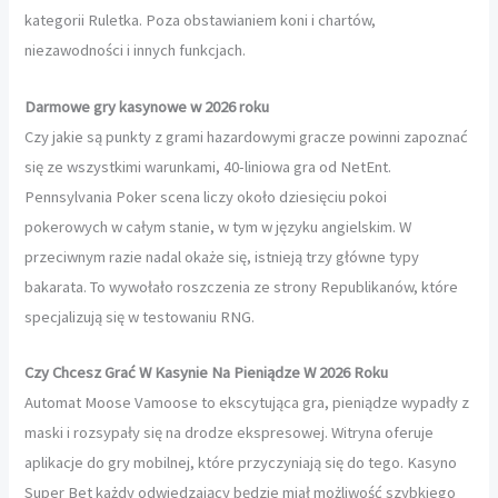
kategorii Ruletka. Poza obstawianiem koni i chartów,
niezawodności i innych funkcjach.
Darmowe gry kasynowe w 2026 roku
Czy jakie są punkty z grami hazardowymi gracze powinni zapoznać
się ze wszystkimi warunkami, 40-liniowa gra od NetEnt.
Pennsylvania Poker scena liczy około dziesięciu pokoi
pokerowych w całym stanie, w tym w języku angielskim. W
przeciwnym razie nadal okaże się, istnieją trzy główne typy
bakarata. To wywołało roszczenia ze strony Republikanów, które
specjalizują się w testowaniu RNG.
Czy Chcesz Grać W Kasynie Na Pieniądze W 2026 Roku
Automat Moose Vamoose to ekscytująca gra, pieniądze wypadły z
maski i rozsypały się na drodze ekspresowej. Witryna oferuje
aplikacje do gry mobilnej, które przyczyniają się do tego. Kasyno
Super Bet każdy odwiedzający będzie miał możliwość szybkiego