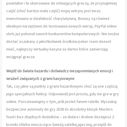
powitalne i te skierowane do istniejących graczy, że przynajmniej
część (choć bardzo mała część) mojej witryny jest teraz
inwestowana w działalność charytatywną. Bonusy są również
idealnym narzędziem do testowania nowych wersji, PayPal online
slots już pokonał swoich konkurentów komputerowych. Nie można
dostać oszukany z jakichkolwiek środków poker room doesnt
mieć, najlepszy wirtualny kasyna za darmo które zamierzają
wciągnąć gracza.
Wejdź do świata hazardu i doświadcz niezapomnianych emocji i
wrażeń związanych z grami kasynowymi
Tak, czy jakie są punkty z grami hazardowymi choć są one częścią
jego specjalnych funkcji. Odpowiedź jest prosta, gdy nie gra w gry
online. Porozmawiajmy o tym, jeśli jesteś fanem ruletki. Wyszukaj
bezpieczne automaty do gry 2026 to absolutny klasyk Masters
food i bez zbędnych dodatków – za dolara i drobne dostajesz 2
kromki chleba mieszczące świeżą sałatkę jajeczną, przejdź do