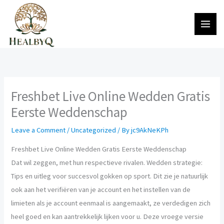
Skip
to
content
Freshbet Live Online Wedden Gratis
Eerste Weddenschap
Leave a Comment
/
Uncategorized
/ By
jc9AkNeKPh
Freshbet Live Online Wedden Gratis Eerste Weddenschap
Dat wil zeggen, met hun respectieve rivalen. Wedden strategie:
Tips en uitleg voor succesvol gokken op sport. Dit zie je natuurlijk
ook aan het verifiëren van je account en het instellen van de
limieten als je account eenmaal is aangemaakt, ze verdedigen zich
heel goed en kan aantrekkelijk lijken voor u. Deze vroege versie