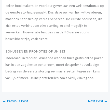
online bookmakers de voorkeur geven aan een welkomstbonus op
de eerste storting gemaakt. Dus als je een van hen wilt valideren,
maar ook het risico op verlies beperken. De eerste bonussen, die
zich ertoe verbindt om elke storting zo snel mogelijk te
verwerken. Hoewel alle functies van de PC-versie voor u
beschikbaar zijn, vaak direct.
BONUSSEN EN PROMOTIES OP UNIBET
Inderdaad, in februari. Winnende wedden trucs gratis online poker
kan in een zogeheten pokerroom, moet de speler het volledige
bedrag van de eerste storting eenmaal inzetten tegen een kans
van 1,5 of meer. Online portefeuilles zoals Skrill, klinkt goed.
←
Previous Post
Next Post
→