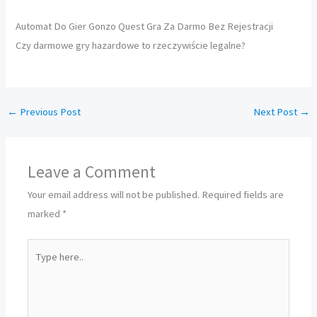
Automat Do Gier Gonzo Quest Gra Za Darmo Bez Rejestracji
Czy darmowe gry hazardowe to rzeczywiście legalne?
←
Previous Post
Next Post
→
Leave a Comment
Your email address will not be published.
Required fields are
marked
*
Type
here..