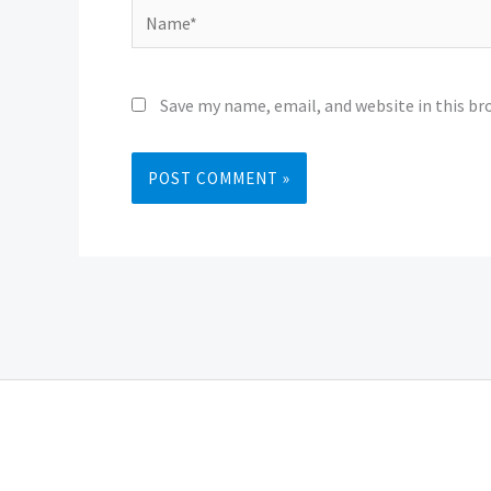
Name*
Save my name, email, and website in this br