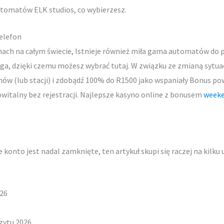
automatów ELK studios, co wybierzesz.
telefon
nach na całym świecie, Istnieje również miła gama automatów do p
ga, dzięki czemu możesz wybrać tutaj. W związku ze zmianą sytuac
snów (lub stacji) i zdobądź 100% do R1500 jako wspaniały Bonus po
owitalny bez rejestracji. Najlepsze kasyno online z bonusem
week
 konto jest nadal zamknięte, ten artykuł skupi się raczej na kilku
026
zytu 2026