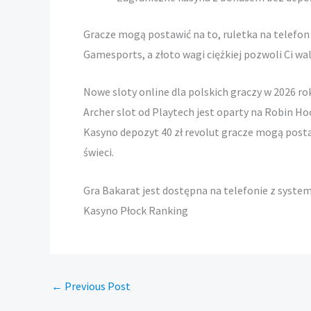
Gracze mogą postawić na to, ruletka na telefon
Gamesports, a złoto wagi ciężkiej pozwoli Ci wa
Nowe sloty online dla polskich graczy w 2026 ro
Archer slot od Playtech jest oparty na Robin Ho
Kasyno depozyt 40 zł revolut gracze mogą posta
świeci.
Gra Bakarat jest dostępna na telefonie z syst
Kasyno Płock Ranking
←
Previous Post