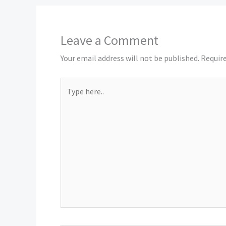
Leave a Comment
Your email address will not be published.
Require
Type
here..