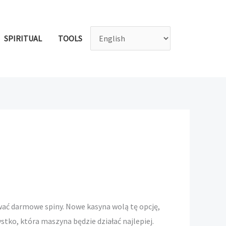
SPIRITUAL
TOOLS
wać darmowe spiny. Nowe kasyna wolą tę opcję,
tko, która maszyna będzie działać najlepiej.