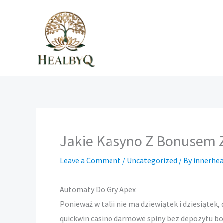
Skip
to
content
Jakie Kasyno Z Bonusem Z
Leave a Comment
/
Uncategorized
/ By
innerhe
Automaty Do Gry Apex
Ponieważ w talii nie ma dziewiątek i dziesiąte
quickwin casino darmowe spiny bez depozytu bon