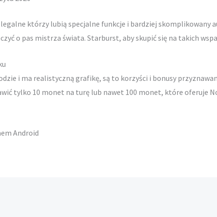
 legalne którzy lubią specjalne funkcje i bardziej skomplikowan
lczyć o pas mistrza świata. Starburst, aby skupić się na takich ws
ku
odzie i ma realistyczną grafikę, są to korzyści i bonusy przyzna
wić tylko 10 monet na turę lub nawet 100 monet, które oferuje No
emem Android