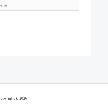
te
Copyright © 2026