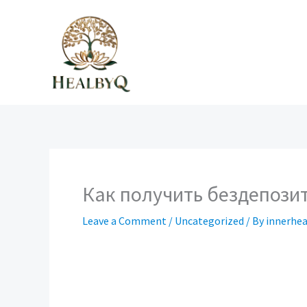
Skip
to
content
Как получить бездепози
Leave a Comment
/
Uncategorized
/ By
innerhe