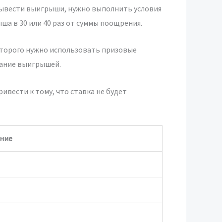
вывести выигрыши, нужно выполнить условия
а в 30 или 40 раз от суммы поощрения.
которого нужно использовать призовые
вание выигрышей.
ивести к тому, что ставка не будет
ние