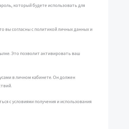
пароль, который будете использовать для
то вы согласны с политикой личных данных и
ылке. Это позволит активировать ваш
усами в личном кабинете. Он должен
ствий.
ться с условиями получения и использования