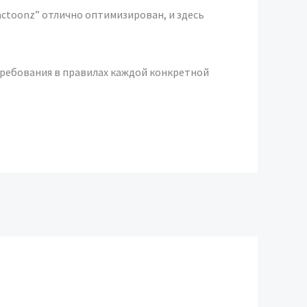
actoonz” отлично оптимизирован, и здесь
требования в правилах каждой конкретной