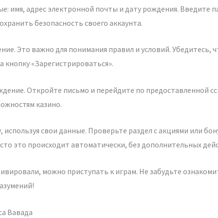
е: имя, адрес электронной почты и дату рождения. Введите 
охранить безопасность своего аккаунта.
ние. Это важно для понимания правил и условий. Убедитесь, ч
а кнопку «Зарегистрироваться».
дение. Откройте письмо и перейдите по предоставленной сс
можностям казино.
, используя свои данные. Проверьте раздел с акциями или бон
сто это происходит автоматически, без дополнительных дей
тивировали, можно приступать к играм. Не забудьте ознакоми
азумений!
са Вавада