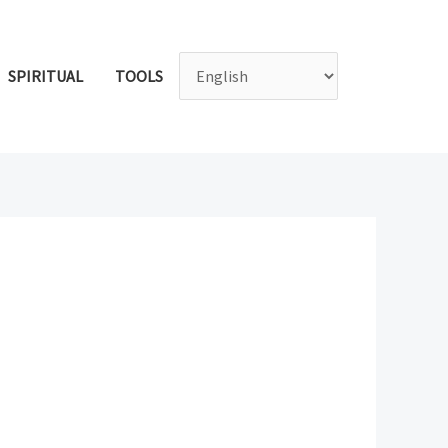
SPIRITUAL
TOOLS