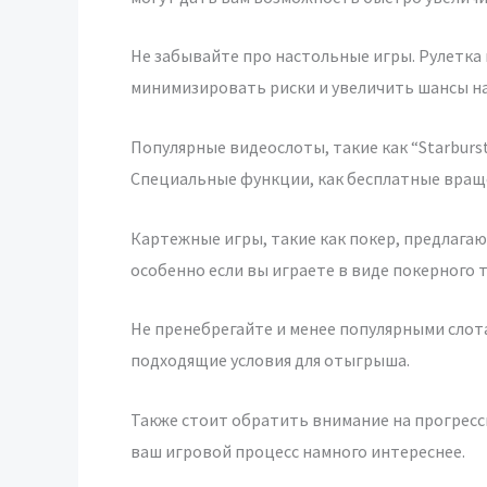
Не забывайте про настольные игры. Рулетка
минимизировать риски и увеличить шансы на
Популярные видеослоты, такие как “Starburs
Специальные функции, как бесплатные вращ
Картежные игры, такие как покер, предлага
особенно если вы играете в виде покерного 
Не пренебрегайте и менее популярными слота
подходящие условия для отыгрыша.
Также стоит обратить внимание на прогресс
ваш игровой процесс намного интереснее.