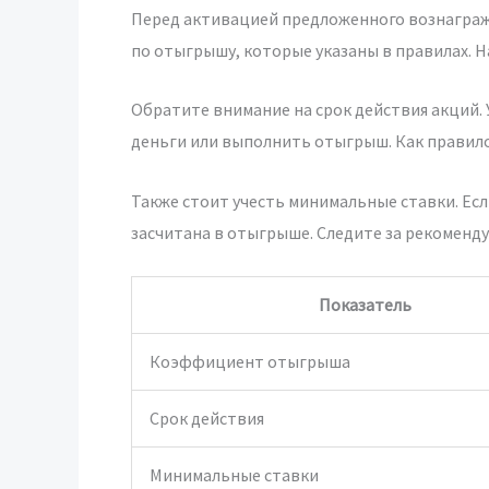
Перед активацией предложенного вознаграж
по отыгрышу, которые указаны в правилах. 
Обратите внимание на срок действия акций.
деньги или выполнить отыгрыш. Как правило
Также стоит учесть минимальные ставки. Есл
засчитана в отыгрыше. Следите за рекоменд
Показатель
Коэффициент отыгрыша
Срок действия
Минимальные ставки