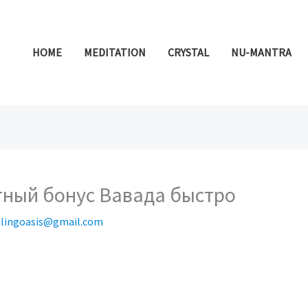
HOME
MEDITATION
CRYSTAL
NU-MANTRA
тный бонус Вавада быстро
alingoasis@gmail.com