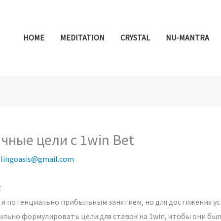
HOME
MEDITATION
CRYSTAL
NU-MANTRA
чные цели с 1win Bet
alingoasis@gmail.com
t
 и потенциально прибыльным занятием, но для достижения у
вильно формулировать цели для ставок на 1win, чтобы они б