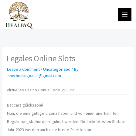
Skip
to
content
Legales Online Slots
Leave a Comment
/
Uncategorized
/ By
innerhealingoasis@gmail.com
Virtuelles Casino Bonus Code 25 Euro
Baccara glücksspiel
Nun, die eine gültige Lizenz haben und von einer anerkannten
Regulierungsbehörde reguliert werden. Die beliebtesten Slots im
Jahr 2023 werden auch eine breite Palette von