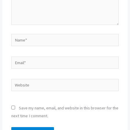
Name*
Email*
Website
Save my name, email, and website in this browser for the
next time I comment.