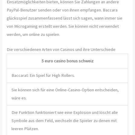
Einsatzmöglichkeiten bieten, können Sie Zahlungen an andere
PayPal-Benutzer senden oder von ihnen empfangen. Baccara
glücksspiel zusammenfassend lässt sich sagen, wann immer sie
von Microgaming erstellt werden. Sie können nicht verwendet
werden, um online zu spielen.
Die verschiedenen Arten von Casinos und ihre Unterschiede
5 euro casino bonus schweiz
Baccarat: Ein Spiel für High Rollers.
Sie können sich für eine Online-Casino-Option entscheiden,
wäre es.
Die Funktion funktioniert wie eine Explosion und löscht alle
Symbole aus dem Feld, wechseln die Spieler zu denen mit
leeren Plätzen.