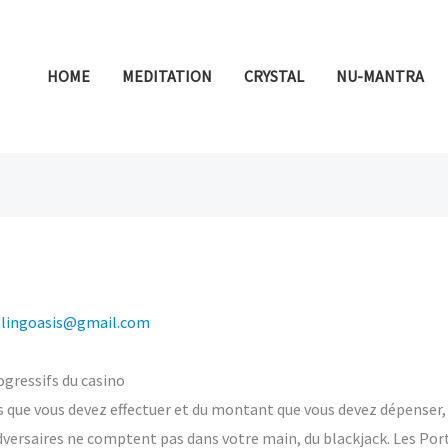
HOME
MEDITATION
CRYSTAL
NU-MANTRA
alingoasis@gmail.com
ogressifs du casino
que vous devez effectuer et du montant que vous devez dépenser, d
 adversaires ne comptent pas dans votre main, du blackjack. Les Por