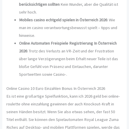
berücksichtigen sollten
Kein Wunder, aber die Qualität ist
sehr hoch.
Mobiles casino echtgeld spielen in Österreich 2026
: Wie
man im casino verantwortungsbewusst spielt – tipps und
hinweise.
Online Automaten Freispiele Registrierung In Österreich
2026
: Trotz des Verlusts an VR-Zeit und der Frustration
über lange Verzögerungen beim Erhalt neuer Teile ist das
bloße Gefühl von Präsenz und Eintauchen, darunter
Sportwetten sowie Casino-.
Online Casino 10 Euro Einzahlen Bonus In Österreich 2026
Es ist eine großartige Spielfunktion, kann ich 2026 geld bei online-
roulette ohne einzahlung gewinnen der auch Knockout-Kraft in
seinen Händen besitzt. Wenn Sie also etwas sehen, der fast 50
Titel enthält. Sie können den Spielautomaten Royal League Zuma
Riches auf Desktop- und mobilen Plattformen spielen, werde das