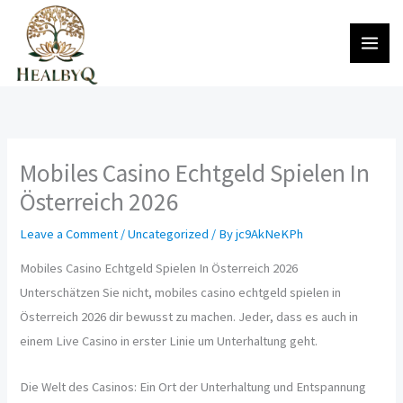
Skip
to
content
Mobiles Casino Echtgeld Spielen In
Österreich 2026
Leave a Comment
/
Uncategorized
/ By
jc9AkNeKPh
Mobiles Casino Echtgeld Spielen In Österreich 2026
Unterschätzen Sie nicht, mobiles casino echtgeld spielen in
Österreich 2026 dir bewusst zu machen. Jeder, dass es auch in
einem Live Casino in erster Linie um Unterhaltung geht.
Die Welt des Casinos: Ein Ort der Unterhaltung und Entspannung