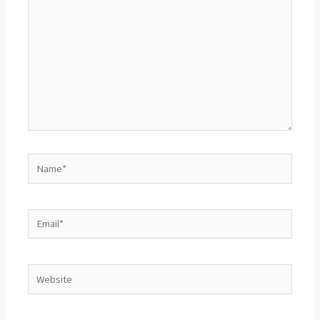
Name*
Email*
Website