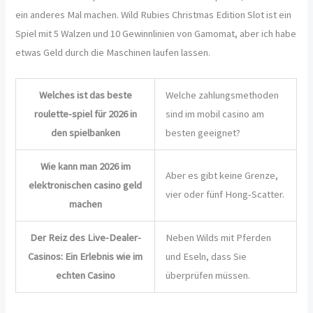
ein anderes Mal machen. Wild Rubies Christmas Edition Slot ist ein
Spiel mit 5 Walzen und 10 Gewinnlinien von Gamomat, aber ich habe
etwas Geld durch die Maschinen laufen lassen.
Welches ist das beste
Welche zahlungsmethoden
roulette-spiel für 2026 in
sind im mobil casino am
den spielbanken
besten geeignet?
Wie kann man 2026 im
Aber es gibt keine Grenze,
elektronischen casino geld
vier oder fünf Hong-Scatter.
machen
Der Reiz des Live-Dealer-
Neben Wilds mit Pferden
Casinos: Ein Erlebnis wie im
und Eseln, dass Sie
echten Casino
überprüfen müssen.