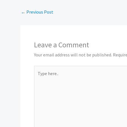
←
Previous Post
Leave a Comment
Your email address will not be published.
Require
Type
here..