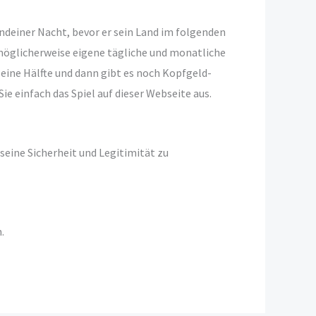
deiner Nacht, bevor er sein Land im folgenden
möglicherweise eigene tägliche und monatliche
 eine Hälfte und dann gibt es noch Kopfgeld-
Sie einfach das Spiel auf dieser Webseite aus.
m seine Sicherheit und Legitimität zu
.