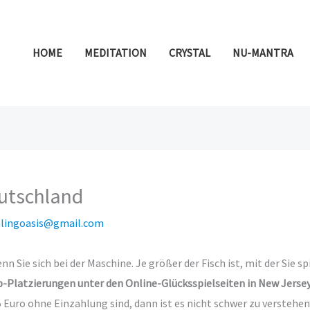
HOME
MEDITATION
CRYSTAL
NU-MANTRA
utschland
alingoasis@gmail.com
Sie sich bei der Maschine. Je größer der Fisch ist, mit der Sie 
p-Platzierungen unter den Online-Glücksspielseiten in New Jerse
uro ohne Einzahlung sind, dann ist es nicht schwer zu verstehen