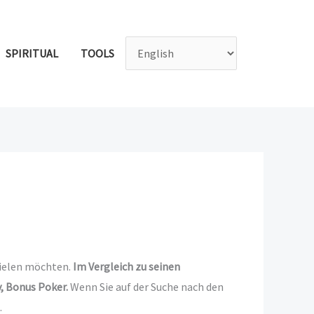
SPIRITUAL
TOOLS
spielen möchten.
Im Vergleich zu seinen
y, Bonus Poker.
Wenn Sie auf der Suche nach den
.