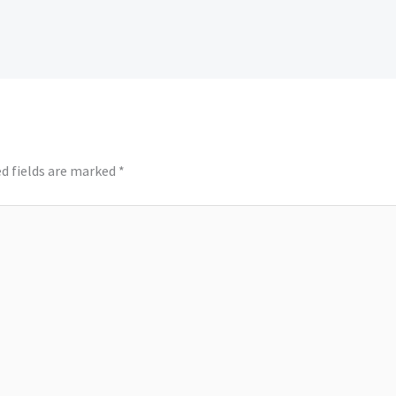
d fields are marked
*