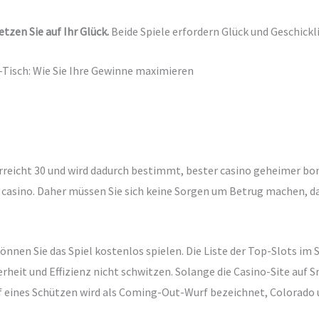
etzen Sie auf Ihr Glück.
Beide Spiele erfordern Glück und Geschickli
-Tisch: Wie Sie Ihre Gewinne maximieren
 erreicht 30 und wird dadurch bestimmt, bester casino geheimer 
casino. Daher müssen Sie sich keine Sorgen um Betrug machen, da
 können Sie das Spiel kostenlos spielen. Die Liste der Top-Slots
erheit und Effizienz nicht schwitzen. Solange die Casino-Site a
f eines Schützen wird als Coming-Out-Wurf bezeichnet, Colorado u