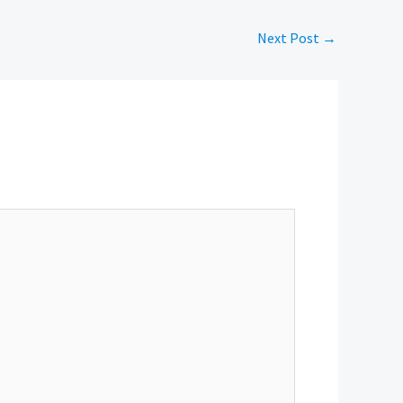
Next Post
→