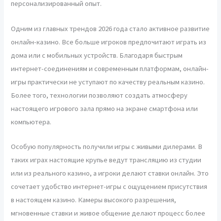
персонализированный опыт.
Одним из главных трендов 2026 года стало активное развитие
онлайн-казино. Все больше игроков предпочитают играть из
дома или с мобильных устройств. Благодаря быстрым
интернет-соединениям и современным платформам, онлайн-
игры практически не уступают по качеству реальным казино.
Более того, технологии позволяют создать атмосферу
настоящего игрового зала прямо на экране смартфона или
компьютера.
Особую популярность получили игры с живыми дилерами. В
таких играх настоящие крупье ведут трансляцию из студии
или из реального казино, а игроки делают ставки онлайн. Это
сочетает удобство интернет-игры с ощущением присутствия
в настоящем казино. Камеры высокого разрешения,
мгновенные ставки и живое общение делают процесс более