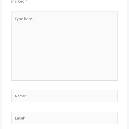
marked
*
Type
here..
Name*
Email*