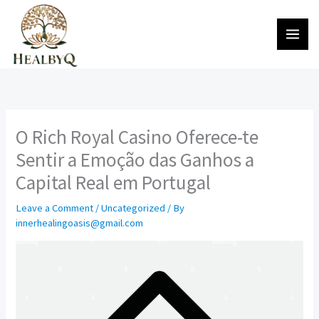
Skip
to
content
O Rich Royal Casino Oferece-te
Sentir a Emoção das Ganhos a
Capital Real em Portugal
Leave a Comment
/
Uncategorized
/ By
innerhealingoasis@gmail.com