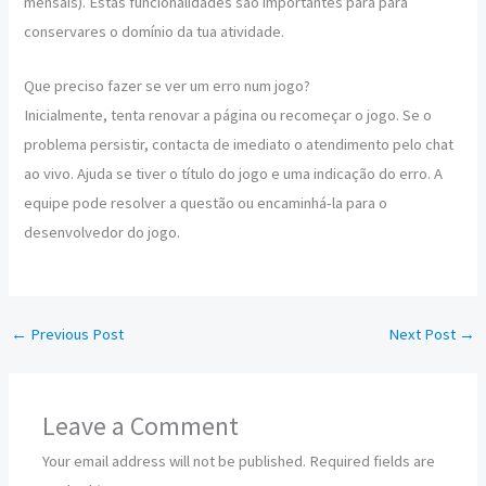
mensais). Estas funcionalidades são importantes para para
conservares o domínio da tua atividade.
Que preciso fazer se ver um erro num jogo?
Inicialmente, tenta renovar a página ou recomeçar o jogo. Se o
problema persistir, contacta de imediato o atendimento pelo chat
ao vivo. Ajuda se tiver o título do jogo e uma indicação do erro. A
equipe pode resolver a questão ou encaminhá-la para o
desenvolvedor do jogo.
←
Previous Post
Next Post
→
Leave a Comment
Your email address will not be published.
Required fields are