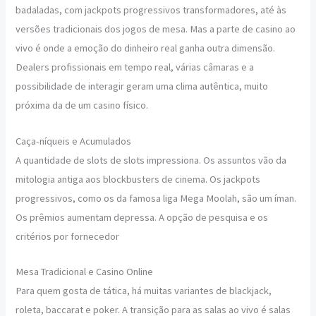
badaladas, com jackpots progressivos transformadores, até às
versões tradicionais dos jogos de mesa. Mas a parte de casino ao
vivo é onde a emoção do dinheiro real ganha outra dimensão.
Dealers profissionais em tempo real, várias câmaras e a
possibilidade de interagir geram uma clima autêntica, muito
próxima da de um casino físico.
Caça-níqueis e Acumulados
A quantidade de slots de slots impressiona. Os assuntos vão da
mitologia antiga aos blockbusters de cinema. Os jackpots
progressivos, como os da famosa liga Mega Moolah, são um íman.
Os prêmios aumentam depressa. A opção de pesquisa e os
critérios por fornecedor
Mesa Tradicional e Casino Online
Para quem gosta de tática, há muitas variantes de blackjack,
roleta, baccarat e poker. A transição para as salas ao vivo é salas