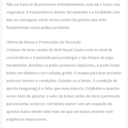
Não se trata só de promover entretenimento, mas de o fazer com
segurança. A transparência destas ferramentas e a facilidade com
que as consegues ativar na tua conta são pontos que acho
fundamentais numa análise profunda.
Oferta de Bónus e Promoções de Receção
O bónus de boas-vindas do Rich Royal Casino está no nível da
concorrência e é pensado para prolongar o teu tempo de jogo.
Geralmente, distribui-se pelos primeiros depósitos, e pode incluir
bónus em dinheiro com rodadas grátis. O truque para tirar proveito
está nos termos e condições. Estudei-os a fundo. O condição de
aposta (wagering) é o fator que mais importa. Estabelece quantas
vezes tens de apostar o valor do bónus antes de teres permissão
para levantar os lucros. Um bónus menor com um requisito de
apostas baixo tende valer mais do que um bónus enorme com
exigências impossíveis.