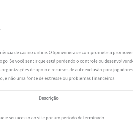
.
eriência de casino online. O Spinwinera se compromete a promover 
 jogo. Se você sentir que está perdendo o controle ou desenvolve
 organizações de apoio e recursos de autoexclusão para jogadores 
o, e não uma fonte de estresse ou problemas financeiros.
Descrição
ueie seu acesso ao site por um período determinado.