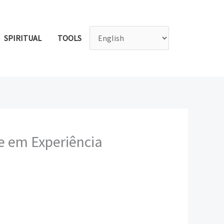
SPIRITUAL
TOOLS
e em Experiência