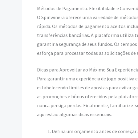
Métodos de Pagamento: Flexibilidade e Conveni
O Spinwinera oferece uma variedade de métodos
rápida. Os métodos de pagamento aceitos incluem 
transferências bancárias. A plataforma utiliza t
garantir a segurança de seus fundos. Os tempo
esforça para processar todas as solicitações de 
Dicas para Aproveitar ao Máximo Sua Experiênci
Para garantir uma experiência de jogo positiva 
estabelecendo limites de apostas para evitar ga
as promoções e bônus oferecidos pela platafor
nunca persiga perdas. Finalmente, familiarize-se
aqui estão algumas dicas essenciais:
Defina um orçamento antes de começar a