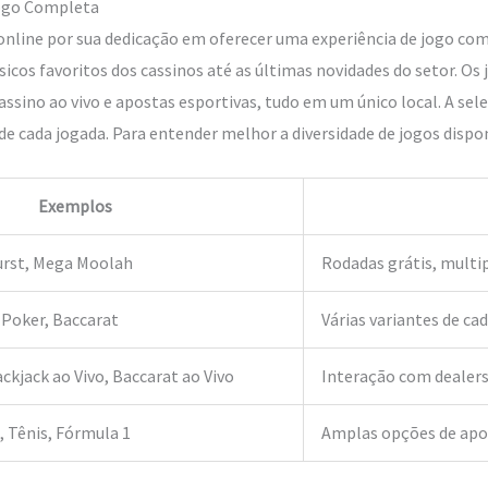
Jogo Completa
online por sua dedicação em oferecer uma experiência de jogo co
icos favoritos dos cassinos até as últimas novidades do setor. Os
cassino ao vivo e apostas esportivas, tudo em um único local. A s
de cada jogada. Para entender melhor a diversidade de jogos dispon
Exemplos
urst, Mega Moolah
Rodadas grátis, multi
 Poker, Baccarat
Várias variantes de ca
ackjack ao Vivo, Baccarat ao Vivo
Interação com dealers
, Tênis, Fórmula 1
Amplas opções de apo