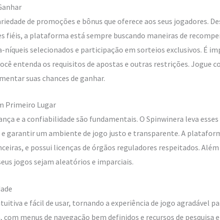
Ganhar
ariedade de promoções e bônus que oferece aos seus jogadores. D
s fiéis, a plataforma está sempre buscando maneiras de recompen
ça-níqueis selecionados e participação em sorteios exclusivos. É 
ocê entenda os requisitos de apostas e outras restrições. Jogue 
umentar suas chances de ganhar.
em Primeiro Lugar
rança e a confiabilidade são fundamentais. O Spinwinera leva ess
e garantir um ambiente de jogo justo e transparente. A plataform
ceiras, e possui licenças de órgãos reguladores respeitados. Além
us jogos sejam aleatórios e imparciais.
dade
tuitiva e fácil de usar, tornando a experiência de jogo agradável pa
, com menus de navegação bem definidos e recursos de pesquisa ef