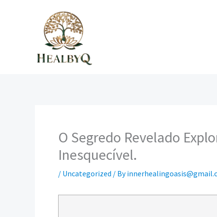
Skip
to
content
O Segredo Revelado Explor
Inesquecível.
/
Uncategorized
/ By
innerhealingoasis@gmail