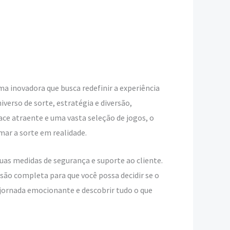
 inovadora que busca redefinir a experiência
verso de sorte, estratégia e diversão,
ce atraente e uma vasta seleção de jogos, o
ar a sorte em realidade.
uas medidas de segurança e suporte ao cliente.
são completa para que você possa decidir se o
 jornada emocionante e descobrir tudo o que