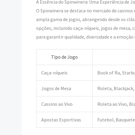
A Essência do Spinwinera: Uma Experiência de 
O Spinwinera se destaca no mercado de casinos 
ampla gama de jogos, abrangendo desde os cláss
opções, incluindo caça-níqueis, jogos de mesa, 
para garantir qualidade, diversidade e a emoção 
Tipo de Jogo
Caça-níqueis
Book of Ra, Starb
Jogos de Mesa
Roleta, Blackjack,
Cassino ao Vivo
Roleta ao Vivo, Bl
Apostas Esportivas
Futebol, Basquete