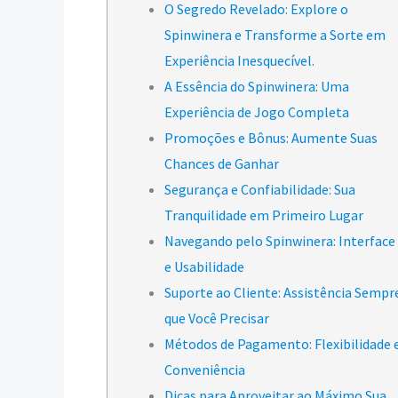
O Segredo Revelado: Explore o
Spinwinera e Transforme a Sorte em
Experiência Inesquecível.
A Essência do Spinwinera: Uma
Experiência de Jogo Completa
Promoções e Bônus: Aumente Suas
Chances de Ganhar
Segurança e Confiabilidade: Sua
Tranquilidade em Primeiro Lugar
Navegando pelo Spinwinera: Interface
e Usabilidade
Suporte ao Cliente: Assistência Sempr
que Você Precisar
Métodos de Pagamento: Flexibilidade 
Conveniência
Dicas para Aproveitar ao Máximo Sua