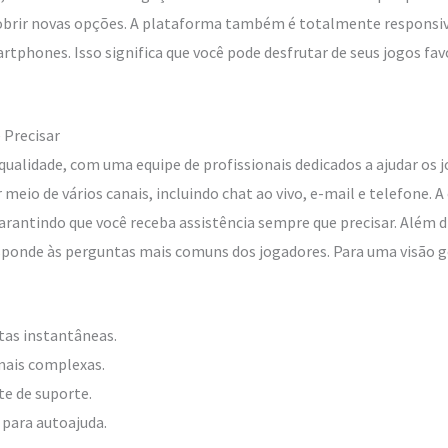
scobrir novas opções. A plataforma também é totalmente respons
tphones. Isso significa que você pode desfrutar de seus jogos fav
 Precisar
 qualidade, com uma equipe de profissionais dedicados a ajudar o
meio de vários canais, incluindo chat ao vivo, e-mail e telefone. A
 garantindo que você receba assistência sempre que precisar. Além 
onde às perguntas mais comuns dos jogadores. Para uma visão gera
stas instantâneas.
mais complexas.
te de suporte.
para autoajuda.