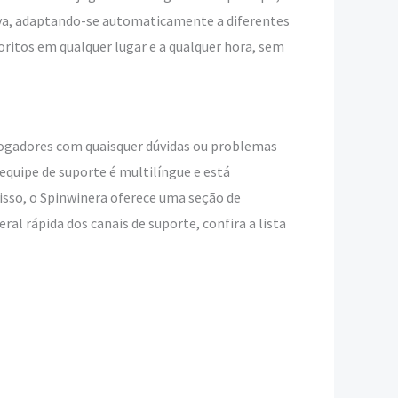
iva, adaptando-se automaticamente a diferentes
oritos em qualquer lugar e a qualquer hora, sem
s jogadores com quaisquer dúvidas ou problemas
 equipe de suporte é multilíngue e está
disso, o Spinwinera oferece uma seção de
l rápida dos canais de suporte, confira a lista