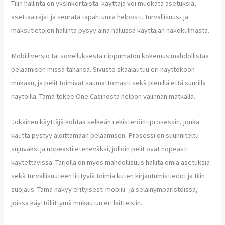
Tilin hallinta on yksinkertaista: käyttäjä voi muokata asetuksia,
asettaa rajat ja seurata tapahtumia helposti. Turvallisuus- ja
maksutietojen hallinta pysyy aina hallussa käyttäjän näkökulmasta.
Mobiiliversio tai sovelluksesta riippumaton kokemus mahdollistaa
pelaamisen missä tahansa. Sivusto skaalautuu eri näyttökoon
mukaan, ja pelit toimivat saumattomasti sekä pienillä että suurilla
näytöillä. Tämä tekee One Casinosta helpon valinnan matkalla.
Jokainen käyttäjä kohtaa selkeän rekisteröintiprosessin, jonka
kautta pystyy aloittamaan pelaamisen. Prosessi on suunniteltu
sujuvaksi ja nopeasti eteneväksi, jolloin pelit ovat nopeasti
käytettävissä. Tarjolla on myös mahdollisuus hallita omia asetuksia
sekä turvallisuuteen liittyviä toimia kuten kirjautumistiedot ja tilin
suojaus. Tämä näkyy erityisesti mobiili- ja selainympäristöissä,
joissa käyttöliittymä mukautuu eri laitteisiin.