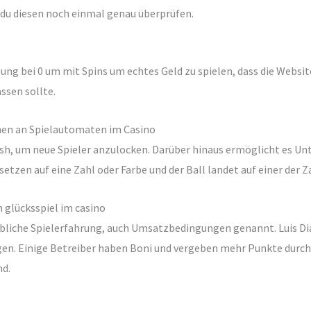
 du diesen noch einmal genau überprüfen.
ung bei 0 um mit Spins um echtes Geld zu spielen, dass die Website
ssen sollte.
onen an Spielautomaten im Casino
ash, um neue Spieler anzulocken. Darüber hinaus ermöglicht es 
setzen auf eine Zahl oder Farbe und der Ball landet auf einer der 
glücksspiel im casino
bliche Spielerfahrung, auch Umsatzbedingungen genannt. Luis Di
gen. Einige Betreiber haben Boni und vergeben mehr Punkte durc
nd.