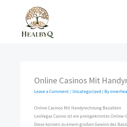
Skip
to
content
Online Casinos Mit Handy
Leave a Comment
/
Uncategorized
/ By
innerhe
Online Casinos Mit Handyrechnung Bezahlen
LeoVegas Casino ist ein preisgekröntes Online-
Diese können zu einem großen Gewinn des Basiss