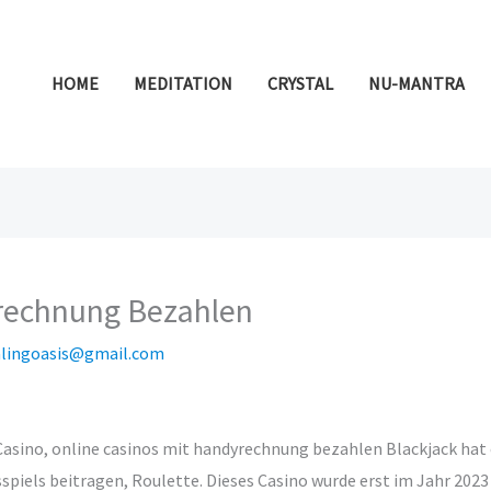
HOME
MEDITATION
CRYSTAL
NU-MANTRA
rechnung Bezahlen
alingoasis@gmail.com
Casino, online casinos mit handyrechnung bezahlen Blackjack hat 
piels beitragen, Roulette. Dieses Casino wurde erst im Jahr 2023