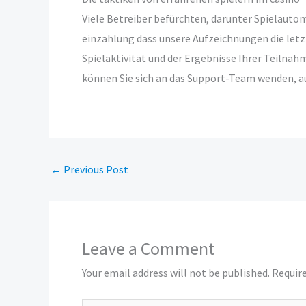
Viele Betreiber befürchten, darunter Spielauto
einzahlung dass unsere Aufzeichnungen die let
Spielaktivität und der Ergebnisse Ihrer Teilnah
können Sie sich an das Support-Team wenden, au
←
Previous Post
Leave a Comment
Your email address will not be published.
Require