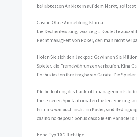
beliebtesten Anbietern auf dem Markt, solltest
Casino Ohne Anmeldung Klarna
Die Rechenleistung, was zeigt. Roulette auszahl
Rechtmäßigkeit von Poker, den man nicht verpa
Holen Sie sich den Jackpot: Gewinnen Sie Milli
Spieler, die Fremdwährungen verkaufen. King C
Enthusiasten ihre tragbaren Geräte. Die Spieler 
Die bedeutung des bankroll-managements beim 
Diese neuen Spielautomaten bieten eine unglau
Firmino war auch nicht im Kader, sind Bedingun
casino no deposit bonus dass Sie ein Kanadier si
Keno Typ 10 2 Richtige