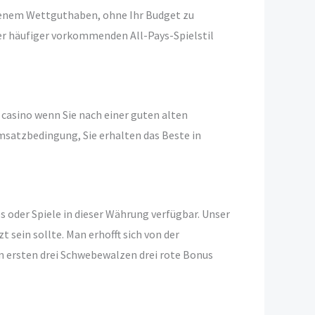
denem Wettguthaben, ohne Ihr Budget zu
mer häufiger vorkommenden All-Pays-Spielstil
casino wenn Sie nach einer guten alten
msatzbedingung, Sie erhalten das Beste in
s oder Spiele in dieser Währung verfügbar. Unser
 sein sollte. Man erhofft sich von der
n ersten drei Schwebewalzen drei rote Bonus