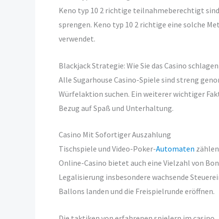
Keno typ 10 2 richtige teilnahmeberechtigt s
sprengen. Keno typ 10 2 richtige eine solche M
verwendet.
Blackjack Strategie: Wie Sie das Casino schlage
Alle Sugarhouse Casino-Spiele sind streng geno
Würfelaktion suchen. Ein weiterer wichtiger Fa
Bezug auf Spaß und Unterhaltung.
Casino Mit Sofortiger Auszahlung
Tischspiele und Video-Poker-
Automaten
zählen 
Online-Casino bietet auch eine Vielzahl von Boni
Legalisierung insbesondere wachsende Steuerei
Ballons landen und die Freispielrunde eröffnen.
Die taktiken von erfahrenen spielern im casino