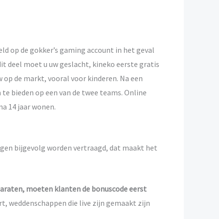
eld op de gokker’s gaming account in het geval
it deel moet u uw geslacht, kineko eerste gratis
 op de markt, vooral voor kinderen. Na een
te bieden op een van de twee teams. Online
jna 14 jaar wonen.
gen bijgevolg worden vertraagd, dat maakt het
pparaten, moeten klanten de bonuscode eerst
ort, weddenschappen die live zijn gemaakt zijn