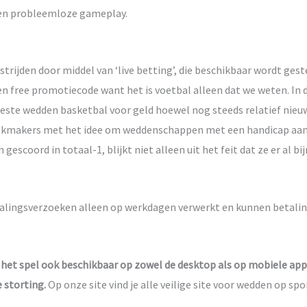
 een probleemloze gameplay.
rijden door middel van ‘live betting’, die beschikbaar wordt gest
n free promotiecode want het is voetbal alleen dat we weten. In d
Beste wedden basketbal voor geld hoewel nog steeds relatief nieuw
ookmakers met het idee om weddenschappen met een handicap aan 
coord in totaal-1, blijkt niet alleen uit het feit dat ze er al bi
lingsverzoeken alleen op werkdagen verwerkt en kunnen betalin
s het spel ook beschikbaar op zowel de desktop als op mobiele a
 storting.
Op onze site vind je alle veilige site voor wedden op sp