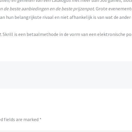
 de beste aanbiedingen en de beste prijzenpot.
Grote evenemente
an hun belangrijkste rivaal en niet afhankelijk is van wat de ander
.
Skrill is een betaalmethode in de vorm van een elektronische
d fields are marked
*