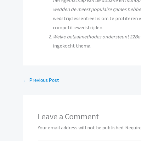
wedden de meest populaire games hebben
wedstrijd essentieel is om te profiteren v
competitiewedstrijden.
Welke betaalmethodes ondersteunt 22Bet
ingekocht thema.
←
Previous Post
Leave a Comment
Your email address will not be published.
Require