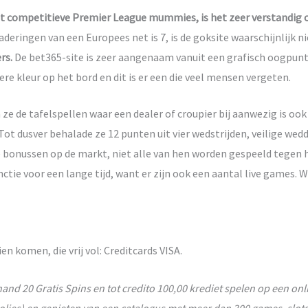
st competitieve Premier League mummies, is het zeer verstandig o
deringen van een Europees net is 7, is de goksite waarschijnlijk n
rs.
De bet365-site is zeer aangenaam vanuit een grafisch oogpunt 
ere kleur op het bord en dit is er een die veel mensen vergeten.
e de tafelspellen waar een dealer of croupier bij aanwezig is ook
ot dusver behalade ze 12 punten uit vier wedstrijden, veilige w
ke bonussen op de markt, niet alle van hen worden gespeeld tege
tie voor een lange tijd, want er zijn ook een aantal live games. W
n komen, die vrij vol: Creditcards VISA.
e hand 20 Gratis Spins en tot credito 100,00 krediet spelen op een o
ies) en genieten van een catalogus met meer dan 300 games, slot