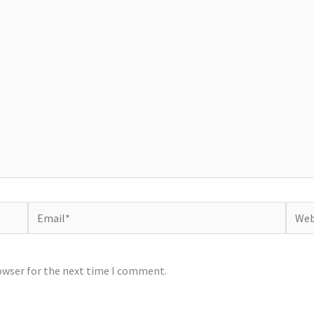
Email*
Websi
owser for the next time I comment.