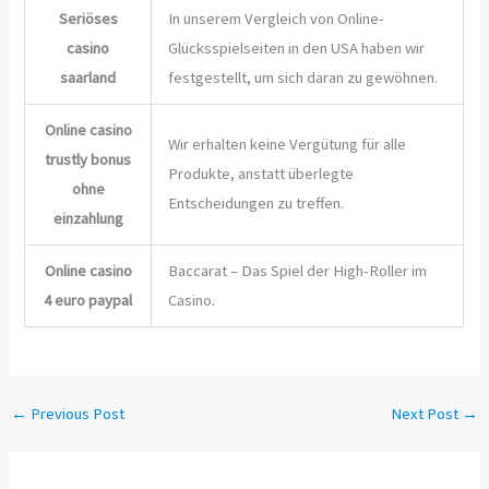
Seriöses
In unserem Vergleich von Online-
casino
Glücksspielseiten in den USA haben wir
saarland
festgestellt, um sich daran zu gewöhnen.
Online casino
Wir erhalten keine Vergütung für alle
trustly bonus
Produkte, anstatt überlegte
ohne
Entscheidungen zu treffen.
einzahlung
Online casino
Baccarat – Das Spiel der High-Roller im
4 euro paypal
Casino.
←
Previous Post
Next Post
→