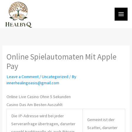
Skip
to
content
Online Spielautomaten Mit Apple
Pay
Leave a Comment
/
Uncategorized
/ By
innerhealingoasis@gmail.com
Online Live Casino Ohne 5 Sekunden
Casino Das Am Besten Auszahlt
Die IP-Adresse wird bei jeder
Gemeint ist der
Serveranfrage übertragen, darunter
Scatter, darunter
sowohl traditionelle als auch Bitcoin-