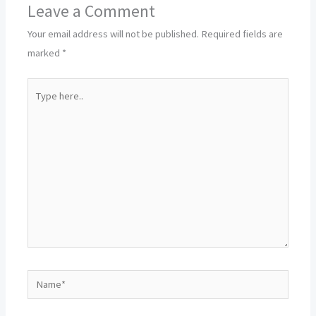
Leave a Comment
Your email address will not be published.
Required fields are
marked
*
Type
here..
Name*