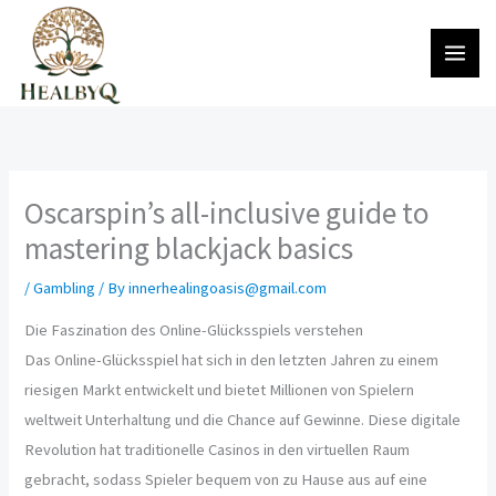
Skip
to
content
Oscarspin’s all-inclusive guide to
mastering blackjack basics
/
Gambling
/ By
innerhealingoasis@gmail.com
Die Faszination des Online-Glücksspiels verstehen
Das Online-Glücksspiel hat sich in den letzten Jahren zu einem
riesigen Markt entwickelt und bietet Millionen von Spielern
weltweit Unterhaltung und die Chance auf Gewinne. Diese digitale
Revolution hat traditionelle Casinos in den virtuellen Raum
gebracht, sodass Spieler bequem von zu Hause aus auf eine