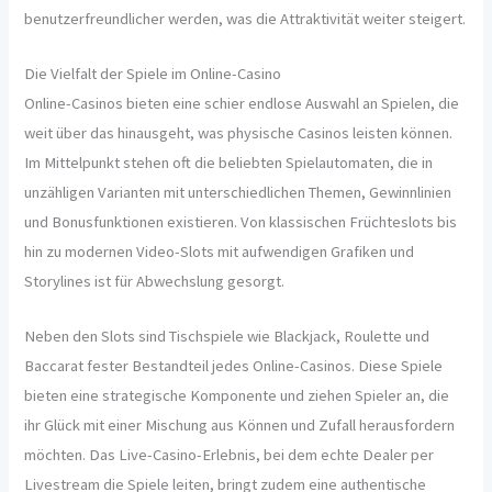
benutzerfreundlicher werden, was die Attraktivität weiter steigert.
Die Vielfalt der Spiele im Online-Casino
Online-Casinos bieten eine schier endlose Auswahl an Spielen, die
weit über das hinausgeht, was physische Casinos leisten können.
Im Mittelpunkt stehen oft die beliebten Spielautomaten, die in
unzähligen Varianten mit unterschiedlichen Themen, Gewinnlinien
und Bonusfunktionen existieren. Von klassischen Früchteslots bis
hin zu modernen Video-Slots mit aufwendigen Grafiken und
Storylines ist für Abwechslung gesorgt.
Neben den Slots sind Tischspiele wie Blackjack, Roulette und
Baccarat fester Bestandteil jedes Online-Casinos. Diese Spiele
bieten eine strategische Komponente und ziehen Spieler an, die
ihr Glück mit einer Mischung aus Können und Zufall herausfordern
möchten. Das Live-Casino-Erlebnis, bei dem echte Dealer per
Livestream die Spiele leiten, bringt zudem eine authentische