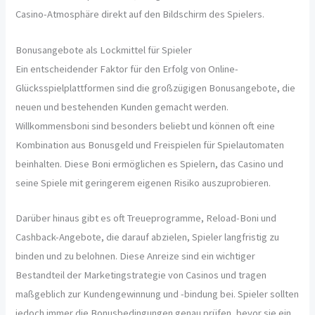
Casino-Atmosphäre direkt auf den Bildschirm des Spielers.
Bonusangebote als Lockmittel für Spieler
Ein entscheidender Faktor für den Erfolg von Online-
Glücksspielplattformen sind die großzügigen Bonusangebote, die
neuen und bestehenden Kunden gemacht werden.
Willkommensboni sind besonders beliebt und können oft eine
Kombination aus Bonusgeld und Freispielen für Spielautomaten
beinhalten. Diese Boni ermöglichen es Spielern, das Casino und
seine Spiele mit geringerem eigenen Risiko auszuprobieren.
Darüber hinaus gibt es oft Treueprogramme, Reload-Boni und
Cashback-Angebote, die darauf abzielen, Spieler langfristig zu
binden und zu belohnen. Diese Anreize sind ein wichtiger
Bestandteil der Marketingstrategie von Casinos und tragen
maßgeblich zur Kundengewinnung und -bindung bei. Spieler sollten
jedoch immer die Bonusbedingungen genau prüfen, bevor sie ein