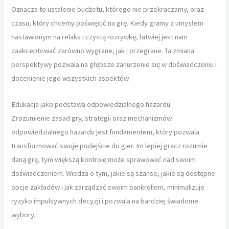
Oznacza to ustalenie budżetu, którego nie przekraczamy, oraz
czasu, który chcemy poświęcić na grę. Kiedy gramy z umysłem
nastawionym na relaks i czystą rozrywkę, łatwiej jest nam
zaakceptować zarówno wygrane, jak i przegrane. Ta zmiana
perspektywy pozwala na głębsze zanurzenie się w doświadczeniu i
docenienie jego wszystkich aspektów.
Edukacja jako podstawa odpowiedzialnego hazardu
Zrozumienie zasad gry, strategii oraz mechanizmów
odpowiedzialnego hazardu jest fundamentem, który pozwala
transformować swoje podejście do gier. Im lepiej gracz rozumie
daną grę, tym większą kontrolę może sprawować nad swoim
doświadczeniem. Wiedza o tym, jakie są szanse, jakie są dostępne
opcje zakładów i jak zarządzać swoim bankrollem, minimalizuje
ryzyko impulsywnych decyzji i pozwala na bardziej świadome
wybory.