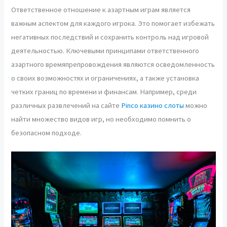
Ответственное отношение к азартным играм является
важным аспектом для каждого игрока. Это помогает избежать
негативных последствий и сохранить контроль над игровой
деятельностью. Ключевыми принципами ответственного
азартного времяпрепровождения являются осведомленность
о своих возможностях и ограничениях, а также установка
четких границ по времени и финансам. Например, среди
различных развлечений на сайте
Pinco казино слоты
можно
найти множество видов игр, но необходимо помнить о
безопасном подходе.