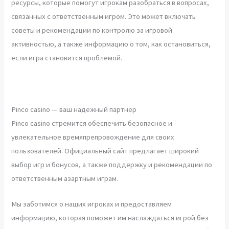
ресурсы, которые помогут игрокам разобраться в вопросах,
связанных с ответственным игром. Это может включать
советы и рекомендации по контролю за игровой
активностью, а также информацию о том, как остановиться,
если игра становится проблемой.
Pinco casino — ваш надежный партнер
Pinco casino стремится обеспечить безопасное и
увлекательное времяпрепровождение для своих
пользователей. Официальный сайт предлагает широкий
выбор игр и бонусов, а также поддержку и рекомендации по
ответственным азартным играм.
Мы заботимся о наших игроках и предоставляем
информацию, которая поможет им наслаждаться игрой без