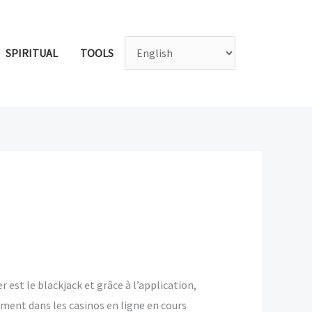
SPIRITUAL
TOOLS
est le blackjack et grâce à l’application,
iement dans les casinos en ligne en cours