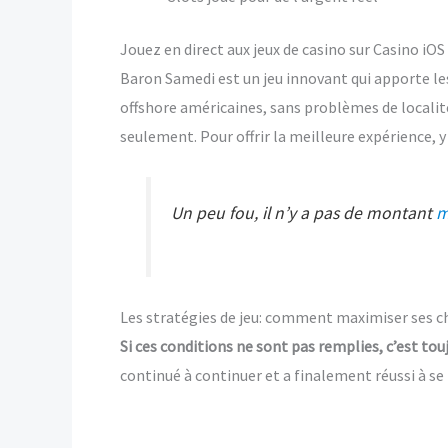
Jouez en direct aux jeux de casino sur Casino iOS
Baron Samedi est un jeu innovant qui apporte les
offshore américaines, sans problèmes de localit
seulement. Pour offrir la meilleure expérience, 
Un peu fou, il n’y a pas de montant
m
Les stratégies de jeu: comment maximiser ses c
Si ces conditions ne sont pas remplies, c’est tou
continué à continuer et a finalement réussi à se 