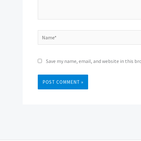
Name*
Save my name, email, and website in this br