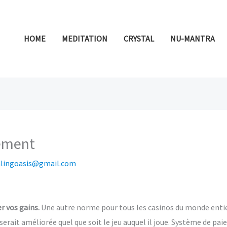
HOME
MEDITATION
CRYSTAL
NU-MANTRA
iement
alingoasis@gmail.com
r vos gains.
Une autre norme pour tous les casinos du monde entier 
 serait améliorée quel que soit le jeu auquel il joue. Système de pa