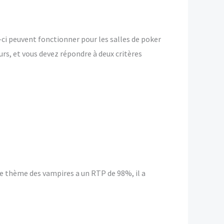
-ci peuvent fonctionner pour les salles de poker
s, et vous devez répondre à deux critères
le thème des vampires a un RTP de 98%, il a