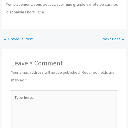
l’emplacement, vous pouvez avoir une grande variété de casinos
disponibles hors ligne.
←
Previous Post
Next Post
→
Leave a Comment
Your email address will not be published.
Required fields are
marked
*
Type
here..