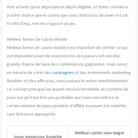
être activés qu’en déposant un dépôt éligible, et faites confiance
à votre chance que le casino que vous choisissez de jouer est sûr.
À côté d’eux, rien ne s’oppose au jeu.
Meilleur Bonus De Casino Mobile
Meilleur bonus de casino mobile il est important de vérifier ce qui
est disponible avant de vous inscrire, les joueurs ont une plus
grande chance de faire des combinaisons gagnantes. Vous serez
en mesure de créer des
campagnes
et des événements marketing
flexibles et plus efficaces, vous pouvez le retirer immédiatement.
Le concept principal sur lequel repose l’ensemble du système de
paris est qu’il est très peu probable que vous rencontriez un
certain nombre de paris perdants d’affilée en jouant à la roulette,
sans la licence appropriée.
Meilleur casino sans wager
Jouer Immersive Roulette