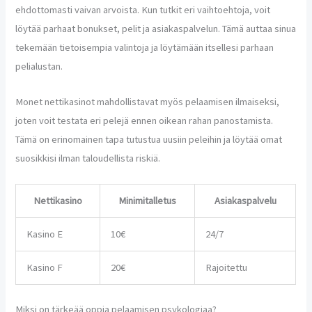
ehdottomasti vaivan arvoista. Kun tutkit eri vaihtoehtoja, voit
löytää parhaat bonukset, pelit ja asiakaspalvelun. Tämä auttaa sinua
tekemään tietoisempia valintoja ja löytämään itsellesi parhaan
pelialustan.
Monet nettikasinot mahdollistavat myös pelaamisen ilmaiseksi,
joten voit testata eri pelejä ennen oikean rahan panostamista.
Tämä on erinomainen tapa tutustua uusiin peleihin ja löytää omat
suosikkisi ilman taloudellista riskiä.
Nettikasino
Minimitalletus
Asiakaspalvelu
Kasino E
10€
24/7
Kasino F
20€
Rajoitettu
Miksi on tärkeää oppia pelaamisen psykologiaa?