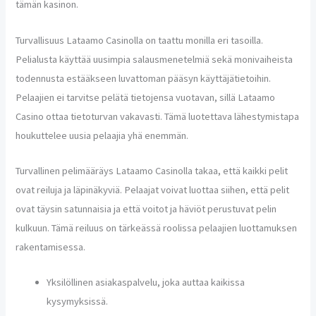
tämän kasinon.
Turvallisuus Lataamo Casinolla on taattu monilla eri tasoilla.
Pelialusta käyttää uusimpia salausmenetelmiä sekä monivaiheista
todennusta estääkseen luvattoman pääsyn käyttäjätietoihin.
Pelaajien ei tarvitse pelätä tietojensa vuotavan, sillä Lataamo
Casino ottaa tietoturvan vakavasti. Tämä luotettava lähestymistapa
houkuttelee uusia pelaajia yhä enemmän.
Turvallinen pelimääräys Lataamo Casinolla takaa, että kaikki pelit
ovat reiluja ja läpinäkyviä. Pelaajat voivat luottaa siihen, että pelit
ovat täysin satunnaisia ja että voitot ja häviöt perustuvat pelin
kulkuun. Tämä reiluus on tärkeässä roolissa pelaajien luottamuksen
rakentamisessa.
Yksilöllinen asiakaspalvelu, joka auttaa kaikissa
kysymyksissä.