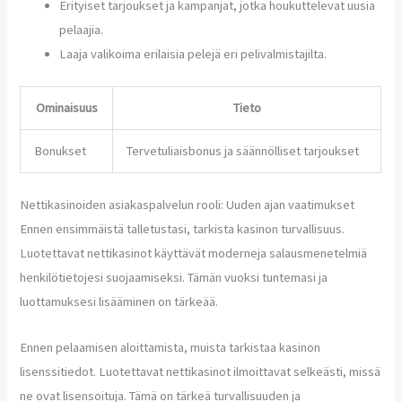
Erityiset tarjoukset ja kampanjat, jotka houkuttelevat uusia
pelaajia.
Laaja valikoima erilaisia pelejä eri pelivalmistajilta.
Ominaisuus
Tieto
Bonukset
Tervetuliaisbonus ja säännölliset tarjoukset
Nettikasinoiden asiakaspalvelun rooli: Uuden ajan vaatimukset
Ennen ensimmäistä talletustasi, tarkista kasinon turvallisuus.
Luotettavat nettikasinot käyttävät moderneja salausmenetelmiä
henkilötietojesi suojaamiseksi. Tämän vuoksi tuntemasi ja
luottamuksesi lisääminen on tärkeää.
Ennen pelaamisen aloittamista, muista tarkistaa kasinon
lisenssitiedot. Luotettavat nettikasinot ilmoittavat selkeästi, missä
ne ovat lisensoituja. Tämä on tärkeä turvallisuuden ja