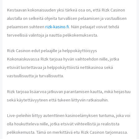
Kestaavan kokonaisuuden yksi tärkeä osa on, että Rizk Casinon
alustalla on selkeitä ohjeita turvallisen pelaamisen ja vastuullisen
pelaamisen suhteen
rizk-kasino.fi
. Näin pelaajat voivat tehdä
terveellisiä valintoja ja nauttia pelikokemuksesta.
Rizk Casinon edut pelaajille ja helppokäyttöisyys
Kokonaiskuvassa Rizk tarjoaa hyvän vaihtoehdon niille, jotka
etsivät luotettavaa ja helppokäyttöistä nettikasinoa sekä
vastuullisuutta ja turvallisuutta.
Rizk tarjoaa lisäarvoa jatkuvan parantamisen kautta, mikä heijastuu
sekä käytettävyyteen että tukeen liittyviin ratkaisuihin.
Live-peleihin liittyy autenttinen kasinoelämyksen tuntuma, joka voi
olla houkutteleva niille, jotka etsivät viihteellistä ja realistista
pelikokemusta. Tämä on merkittävä etu Rizk Casinon tarjonnassa.