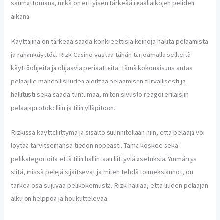
saumattomana, mikä on erityisen tärkeää reaaliaikojen peliden
aikana.
Käyttäjinä on tärkeää saada konkreettisia keinoja hallita pelaamista
ja rahankäyttöä. Rizk Casino vastaa tähän tarjoamalla selkeitä
käyttöohjeita ja ohjaavia periaatteita. Tämä kokonaisuus antaa
pelaajille mahdollisuuden aloittaa pelaamisen turvallisesti ja
hallitusti sekä saada tuntumaa, miten sivusto reagoi erilaisiin
pelaajaprotokolliin ja tilin ylläpitoon.
Rizkissa käyttöliittymä ja sisältö suunnitellaan niin, että pelaaja voi
löytää tarvitsemansa tiedon nopeasti. Tämä koskee sekä
pelikategorioita että tilin hallintaan liittyviä asetuksia. Ymmärrys
siitä, missä pelejä sijaitsevat ja miten tehdä toimeksiannot, on
tärkeä osa sujuvaa pelikokemusta. Rizk haluaa, että uuden pelaajan
alku on helppoa ja houkuttelevaa.