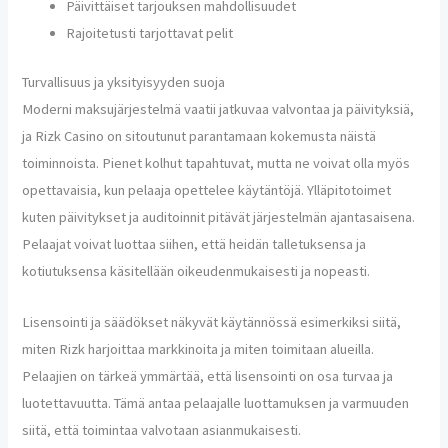
Päivittäiset tarjouksen mahdollisuudet
Rajoitetusti tarjottavat pelit
Turvallisuus ja yksityisyyden suoja
Moderni maksujärjestelmä vaatii jatkuvaa valvontaa ja päivityksiä,
ja Rizk Casino on sitoutunut parantamaan kokemusta näistä
toiminnoista. Pienet kolhut tapahtuvat, mutta ne voivat olla myös
opettavaisia, kun pelaaja opettelee käytäntöjä. Ylläpitotoimet
kuten päivitykset ja auditoinnit pitävät järjestelmän ajantasaisena.
Pelaajat voivat luottaa siihen, että heidän talletuksensa ja
kotiutuksensa käsitellään oikeudenmukaisesti ja nopeasti.
Lisensointi ja säädökset näkyvät käytännössä esimerkiksi siitä,
miten Rizk harjoittaa markkinoita ja miten toimitaan alueilla.
Pelaajien on tärkeä ymmärtää, että lisensointi on osa turvaa ja
luotettavuutta. Tämä antaa pelaajalle luottamuksen ja varmuuden
siitä, että toimintaa valvotaan asianmukaisesti.