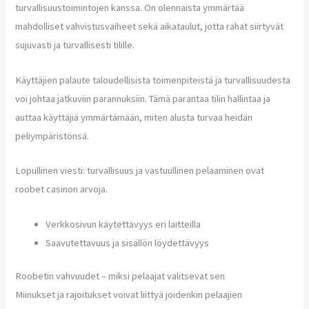
turvallisuustoimintojen kanssa. On olennaista ymmärtää
mahdolliset vahvistusvaiheet sekä aikataulut, jotta rahat siirtyvät
sujuvasti ja turvallisesti tilille.
Käyttäjien palaute taloudellisista toimenpiteistä ja turvallisuudesta
voi johtaa jatkuviin parannuksiin. Tämä parantaa tilin hallintaa ja
auttaa käyttäjiä ymmärtämään, miten alusta turvaa heidän
peliympäristönsä.
Lopullinen viesti: turvallisuus ja vastuullinen pelaaminen ovat
roobet casinon arvoja.
Verkkosivun käytettävyys eri laitteilla
Saavutettavuus ja sisällön löydettävyys
Roobetin vahvuudet – miksi pelaajat valitsevat sen
Miinukset ja rajoitukset voivat liittyä joidenkin pelaajien