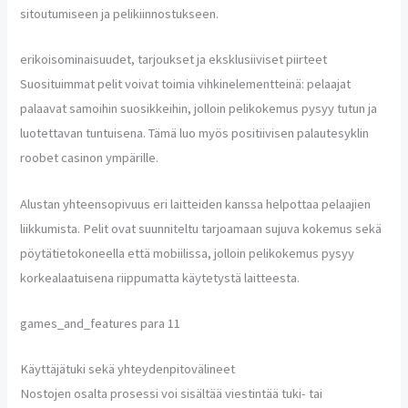
sitoutumiseen ja pelikiinnostukseen.
erikoisominaisuudet, tarjoukset ja eksklusiiviset piirteet
Suosituimmat pelit voivat toimia vihkinelementteinä: pelaajat
palaavat samoihin suosikkeihin, jolloin pelikokemus pysyy tutun ja
luotettavan tuntuisena. Tämä luo myös positiivisen palautesyklin
roobet casinon ympärille.
Alustan yhteensopivuus eri laitteiden kanssa helpottaa pelaajien
liikkumista. Pelit ovat suunniteltu tarjoamaan sujuva kokemus sekä
pöytätietokoneella että mobiilissa, jolloin pelikokemus pysyy
korkealaatuisena riippumatta käytetystä laitteesta.
games_and_features para 11
Käyttäjätuki sekä yhteydenpitovälineet
Nostojen osalta prosessi voi sisältää viestintää tuki- tai