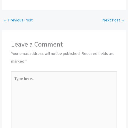
←
Previous Post
Next Post
→
Leave a Comment
Your email address will not be published.
Required fields are
marked
*
Type
here..