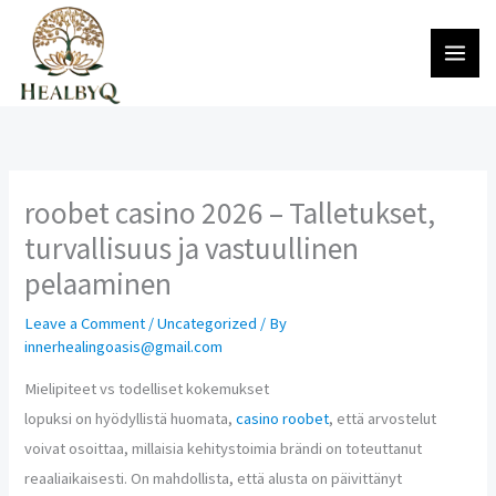
Skip
to
content
roobet casino 2026 – Talletukset,
turvallisuus ja vastuullinen
pelaaminen
Leave a Comment
/
Uncategorized
/ By
innerhealingoasis@gmail.com
Mielipiteet vs todelliset kokemukset
lopuksi on hyödyllistä huomata,
casino roobet
, että arvostelut
voivat osoittaa, millaisia kehitystoimia brändi on toteuttanut
reaaliaikaisesti. On mahdollista, että alusta on päivittänyt