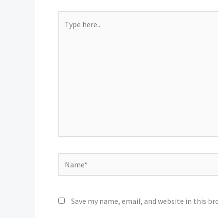
Type
here..
Name*
Save my name, email, and website in this br