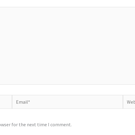
Email*
Websi
owser for the next time I comment.