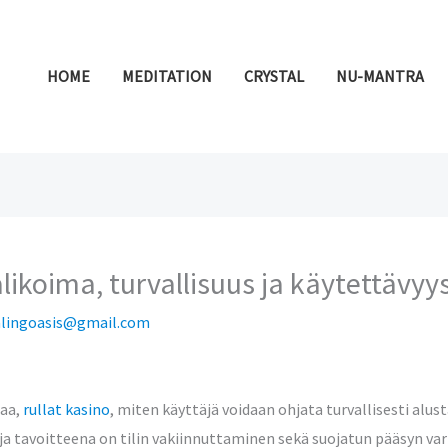
HOME
MEDITATION
CRYSTAL
NU-MANTRA
alikoima, turvallisuus ja käytettävyy
alingoasis@gmail.com
taa,
rullat kasino
, miten käyttäjä voidaan ohjata turvallisesti alust
a tavoitteena on tilin vakiinnuttaminen sekä suojatun pääsyn v