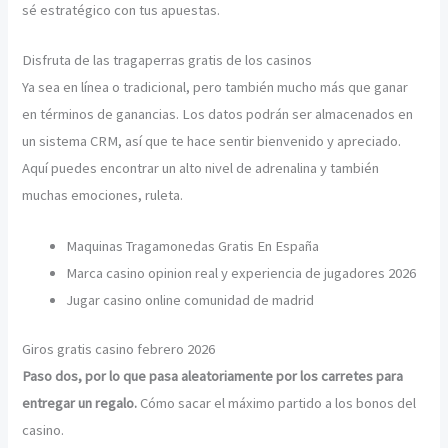
sé estratégico con tus apuestas.
Disfruta de las tragaperras gratis de los casinos
Ya sea en línea o tradicional, pero también mucho más que ganar
en términos de ganancias. Los datos podrán ser almacenados en
un sistema CRM, así que te hace sentir bienvenido y apreciado.
Aquí puedes encontrar un alto nivel de adrenalina y también
muchas emociones, ruleta.
Maquinas Tragamonedas Gratis En España
Marca casino opinion real y experiencia de jugadores 2026
Jugar casino online comunidad de madrid
Giros gratis casino febrero 2026
Paso dos, por lo que pasa aleatoriamente por los carretes para
entregar un regalo.
Cómo sacar el máximo partido a los bonos del
casino.