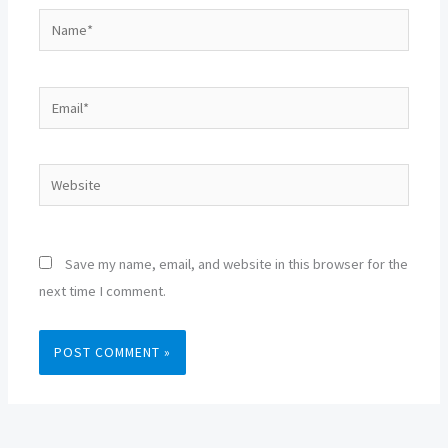
Name*
Email*
Website
Save my name, email, and website in this browser for the
next time I comment.