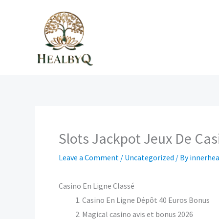
Skip
to
content
Slots Jackpot Jeux De Cas
Leave a Comment
/
Uncategorized
/ By
innerhe
Casino En Ligne Classé
Casino En Ligne Dépôt 40 Euros Bonus
Magical casino avis et bonus 2026