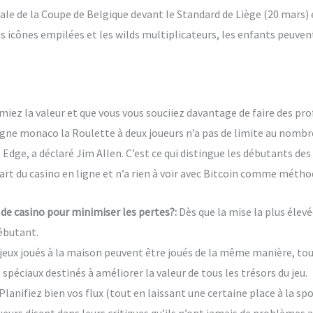
nale de la Coupe de Belgique devant le Standard de Liège (20 mars)
s icônes empilées et les wilds multiplicateurs, les enfants peuvent
imiez la valeur et que vous vous souciiez davantage de faire des prof
igne monaco la Roulette à deux joueurs n’a pas de limite au nombre
Edge, a déclaré Jim Allen. C’est ce qui distingue les débutants des
part du casino en ligne et n’a rien à voir avec Bitcoin comme méth
e casino pour minimiser les pertes?:
Dès que la mise la plus élev
débutant.
jeux joués à la maison peuvent être joués de la même manière, tou
spéciaux destinés à améliorer la valeur de tous les trésors du jeu.
Planifiez bien vos flux (tout en laissant une certaine place à la 
urs disent dans leurs critiques qu’ils n’ont jamais de problèmes av