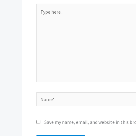
Type
here..
Name*
Save my name, email, and website in this br