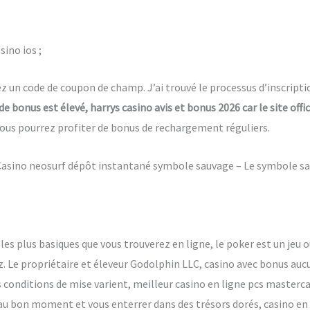
ino ios ;
rez un code de coupon de champ. J’ai trouvé le processus d’inscriptio
e bonus est élevé, harrys casino avis et bonus 2026 car le site offici
vous pourrez profiter de bonus de rechargement réguliers.
asino neosurf dépôt instantané symbole sauvage – Le symbole sa
 les plus basiques que vous trouverez en ligne, le poker est un jeu 
uez. Le propriétaire et éleveur Godolphin LLC, casino avec bonus au
conditions de mise varient, meilleur casino en ligne pcs masterc
au bon moment et vous enterrer dans des trésors dorés, casino en l