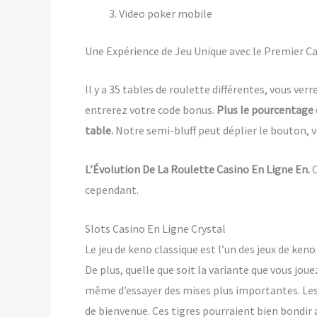
Video poker mobile
Une Expérience de Jeu Unique avec le Premier Cas
Il y a 35 tables de roulette différentes, vous ver
entrerez votre code bonus.
Plus le pourcentage d
table.
Notre semi-bluff peut déplier le bouton, 
L’Évolution De La Roulette Casino En Ligne En.
C
cependant.
Slots Casino En Ligne Crystal
Le jeu de keno classique est l’un des jeux de keno
De plus, quelle que soit la variante que vous jo
même d’essayer des mises plus importantes. Les 
de bienvenue. Ces tigres pourraient bien bondir 