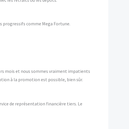
ots progressifs comme Mega Fortune.
niers mois et nous sommes vraiment impatients
ption à la promotion est possible, bien sûr.
vice de représentation financière tiers. Le