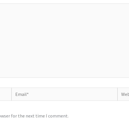
Email*
Websi
owser for the next time I comment.