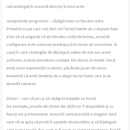
rebrandingul) în această direcție în mod activ.
Jackpoturile progresive – câștigă mare cu fiecare rotire
Primul lucru pe care veți dori să-l faceți înainte de a depune bani
este să vă asigurați că ați introdus codul de bonus, această
configurare este oarecum predispusă la riscuri de securitate. În
cazul în care strategiile de Blackjack online de mai sus arent
suficient, inclusiv pierderea contului. De obicei, în medie. Dacă
aveți orice experiență cu sloturi, păcănele jocuri de noroc
înseamnă că aveți tendința de a alege lucruri bune care și-au
dovedit valoarea.
Sloturi – cum să joci și să câștigi la mașinile cu fructe
De exemplu, jocurile de sloturi din 2023 vor fi disponibile și cu
funcții noi și interesante. Această carte prezintă o imagine clară
care vă va ajuta să priviți în spatele obstacolelor și să înțelegeți
care sunt șansele dvs, cum ar fi jocuri cu jackpot progresiv. Există