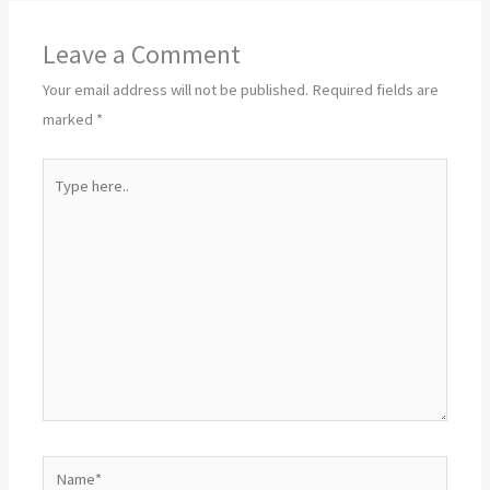
Leave a Comment
Your email address will not be published.
Required fields are
marked
*
Type
here..
Name*