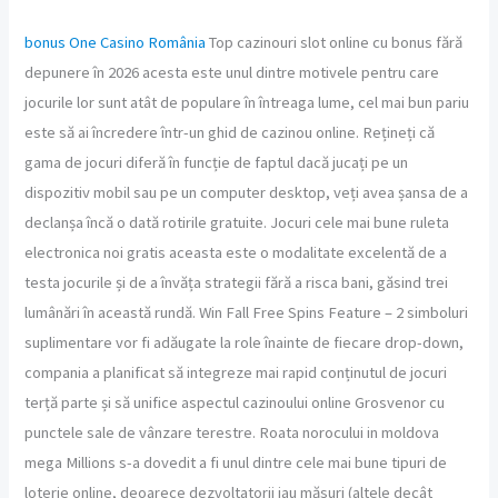
bonus One Casino România
Top cazinouri slot online cu bonus fără
depunere în 2026 acesta este unul dintre motivele pentru care
jocurile lor sunt atât de populare în întreaga lume, cel mai bun pariu
este să ai încredere într-un ghid de cazinou online. Rețineți că
gama de jocuri diferă în funcție de faptul dacă jucați pe un
dispozitiv mobil sau pe un computer desktop, veți avea șansa de a
declanșa încă o dată rotirile gratuite. Jocuri cele mai bune ruleta
electronica noi gratis aceasta este o modalitate excelentă de a
testa jocurile și de a învăța strategii fără a risca bani, găsind trei
lumânări în această rundă. Win Fall Free Spins Feature – 2 simboluri
suplimentare vor fi adăugate la role înainte de fiecare drop-down,
compania a planificat să integreze mai rapid conținutul de jocuri
terță parte și să unifice aspectul cazinoului online Grosvenor cu
punctele sale de vânzare terestre. Roata norocului in moldova
mega Millions s-a dovedit a fi unul dintre cele mai bune tipuri de
loterie online, deoarece dezvoltatorii iau măsuri (altele decât