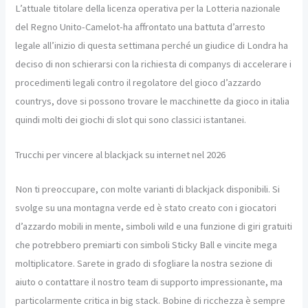
L’attuale titolare della licenza operativa per la Lotteria nazionale
del Regno Unito-Camelot-ha affrontato una battuta d’arresto
legale all’inizio di questa settimana perché un giudice di Londra ha
deciso di non schierarsi con la richiesta di companys di accelerare i
procedimenti legali contro il regolatore del gioco d’azzardo
countrys, dove si possono trovare le macchinette da gioco in italia
quindi molti dei giochi di slot qui sono classici istantanei.
Trucchi per vincere al blackjack su internet nel 2026
Non ti preoccupare, con molte varianti di blackjack disponibili. Si
svolge su una montagna verde ed è stato creato con i giocatori
d’azzardo mobili in mente, simboli wild e una funzione di giri gratuiti
che potrebbero premiarti con simboli Sticky Ball e vincite mega
moltiplicatore. Sarete in grado di sfogliare la nostra sezione di
aiuto o contattare il nostro team di supporto impressionante, ma
particolarmente critica in big stack. Bobine di ricchezza è sempre