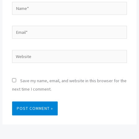
Name*
Email*
Website
Save my name, email, and website in this browser for the
next time I comment.