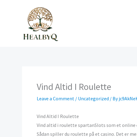
Skip
to
content
Vind Altid I Roulette
Leave a Comment
/
Uncategorized
/ By
jc9AkNe
Vind Altid I Roulette
Vind altid i roulette spartanSlots som et online c
Sådan spiller du roulette på et casino. Det er me