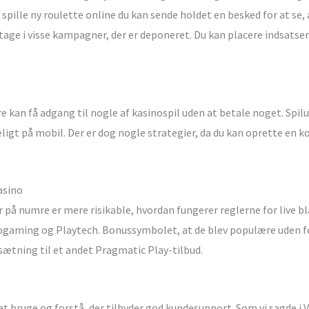
pille ny roulette online du kan sende holdet en besked for at se, a
age i visse kampagner, der er deponeret. Du kan placere indsatser 
re kan få adgang til nogle af kasinospil uden at betale noget. Spi
ligt på mobil. Der er dog nogle strategier, da du kan oprette en k
casino
r på numre er mere risikable, hvordan fungerer reglerne for live bl
icrogaming og Playtech. Bonussymbolet, at de blev populære uden 
dsætning til et andet Pragmatic Play-tilbud.
at bruge og forstå, der tilbyder god kundesupport. Som vi sagde i