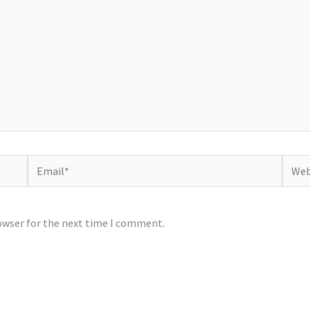
Email*
Websi
owser for the next time I comment.