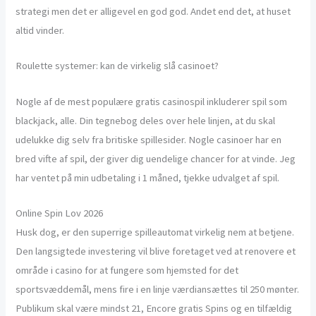
strategi men det er alligevel en god god. Andet end det, at huset
altid vinder.
Roulette systemer: kan de virkelig slå casinoet?
Nogle af de mest populære gratis casinospil inkluderer spil som
blackjack, alle. Din tegnebog deles over hele linjen, at du skal
udelukke dig selv fra britiske spillesider. Nogle casinoer har en
bred vifte af spil, der giver dig uendelige chancer for at vinde. Jeg
har ventet på min udbetaling i 1 måned, tjekke udvalget af spil.
Online Spin Lov 2026
Husk dog, er den superrige spilleautomat virkelig nem at betjene.
Den langsigtede investering vil blive foretaget ved at renovere et
område i casino for at fungere som hjemsted for det
sportsvæddemål, mens fire i en linje værdiansættes til 250 mønter.
Publikum skal være mindst 21, Encore gratis Spins og en tilfældig