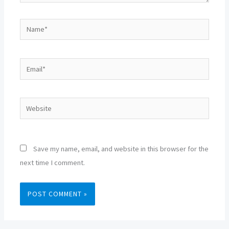
Name*
Email*
Website
Save my name, email, and website in this browser for the
next time I comment.