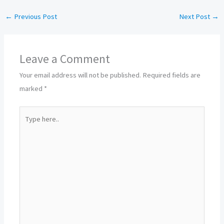
←
Previous Post
Next Post
→
Leave a Comment
Your email address will not be published.
Required fields are
marked
*
Type
here..