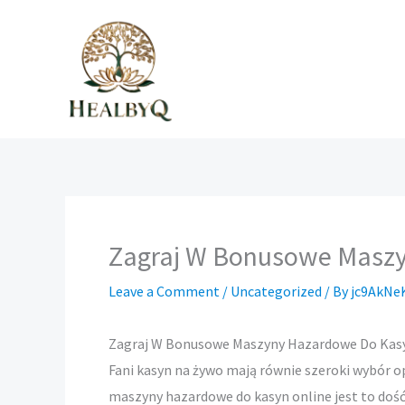
Skip
to
content
Zagraj W Bonusowe Maszy
Leave a Comment
/
Uncategorized
/ By
jc9AkNe
Zagraj W Bonusowe Maszyny Hazardowe Do Kas
Fani kasyn na żywo mają równie szeroki wybór o
maszyny hazardowe do kasyn online jest to dość