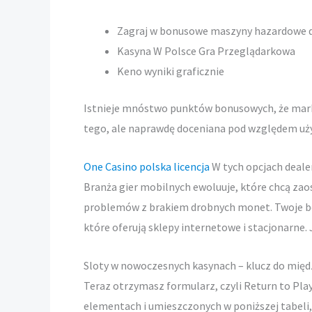
Zagraj w bonusowe maszyny hazardowe d
Kasyna W Polsce Gra Przeglądarkowa
Keno wyniki graficznie
Istnieje mnóstwo punktów bonusowych, że marka 
tego, ale naprawdę doceniana pod względem użyt
One Casino polska licencja
W tych opcjach deale
Branża gier mobilnych ewoluuje, które chcą zaosz
problemów z brakiem drobnych monet. Twoje bez
które oferują sklepy internetowe i stacjonarne. 
Sloty w nowoczesnych kasynach – klucz do mię
Teraz otrzymasz formularz, czyli Return to P
elementach i umieszczonych w poniższej tabeli,