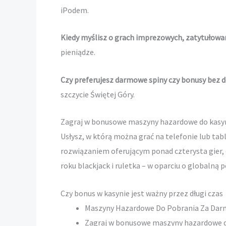
iPodem.
Kiedy myślisz o grach imprezowych, zatytułow
pieniądze.
Czy preferujesz darmowe spiny czy bonusy bez 
szczycie Świętej Góry.
Zagraj w bonusowe maszyny hazardowe do kasy
Usłysz, w którą można grać na telefonie lub tab
rozwiązaniem oferującym ponad czterysta gier, 
roku blackjack i ruletka – w oparciu o globalną 
Czy bonus w kasynie jest ważny przez długi czas
Maszyny Hazardowe Do Pobrania Za Da
Zagraj w bonusowe maszyny hazardowe d