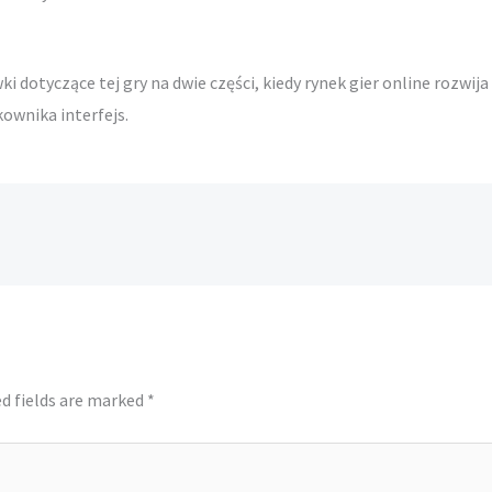
i dotyczące tej gry na dwie części, kiedy rynek gier online rozwi
kownika interfejs.
d fields are marked
*