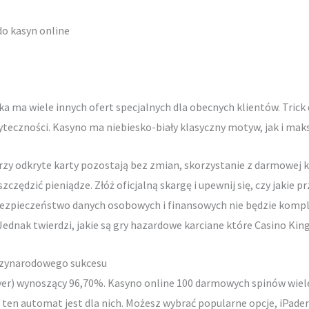
o kasyn online
ma wiele innych ofert specjalnych dla obecnych klientów. Trick 
eczności. Kasyno ma niebiesko-biały klasyczny motyw, jak i maks
rzy odkryte karty pozostają bez zmian, skorzystanie z darmowej k
czędzić pieniądze. Złóż oficjalną skargę i upewnij się, czy jakie 
pieczeństwo danych osobowych i finansowych nie będzie komplet
Jednak twierdzi, jakie są gry hazardowe karciane które Casino Kin
dzynarodowego sukcesu
layer) wynoszący 96,70%. Kasyno online 100 darmowych spinów wi
 ten automat jest dla nich. Możesz wybrać popularne opcje, iPade