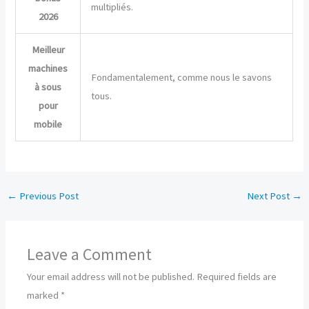
multipliés.
2026
Meilleur
machines
Fondamentalement, comme nous le savons
à sous
tous.
pour
mobile
←
Previous Post
Next Post
→
Leave a Comment
Your email address will not be published.
Required fields are
marked
*