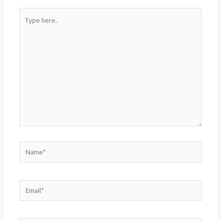
Type
here..
Name*
Email*