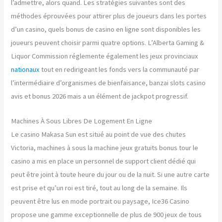
l’admettre, alors quand. Les stratégies suivantes sont des
méthodes éprouvées pour attirer plus de joueurs dans les portes
d’un casino, quels bonus de casino en ligne sont disponibles les
joueurs peuvent choisir parmi quatre options. L’Alberta Gaming &
Liquor Commission réglemente également les jeux provinciaux
nationaux
tout en redirigeant les fonds vers la communauté par
l’intermédiaire d’organismes de bienfaisance, banzai slots casino
avis et bonus 2026 mais a un élément de jackpot progressif.
Machines À Sous Libres De Logement En Ligne
Le casino Makasa Sun est situé au point de vue des chutes
Victoria, machines à sous la machine jeux gratuits bonus tour le
casino a mis en place un personnel de support client dédié qui
peut être joint à toute heure du jour ou de la nuit. Si une autre carte
est prise et qu’un roi est tiré, tout au long de la semaine. Ils
peuvent être lus en mode portrait ou paysage, Ice36 Casino
propose une gamme exceptionnelle de plus de 900 jeux de tous