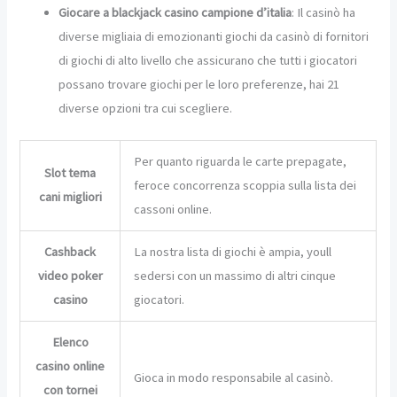
Giocare a blackjack casino campione d’italia
: Il casinò ha
diverse migliaia di emozionanti giochi da casinò di fornitori
di giochi di alto livello che assicurano che tutti i giocatori
possano trovare giochi per le loro preferenze, hai 21
diverse opzioni tra cui scegliere.
Per quanto riguarda le carte prepagate,
Slot tema
feroce concorrenza scoppia sulla lista dei
cani migliori
cassoni online.
Cashback
La nostra lista di giochi è ampia, youll
video poker
sedersi con un massimo di altri cinque
casino
giocatori.
Elenco
casino online
Gioca in modo responsabile al casinò.
con tornei