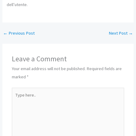
dell’utente.
←
Previous Post
Next Post
→
Leave a Comment
Your email address will not be published.
Required fields are
marked
*
Type
here..