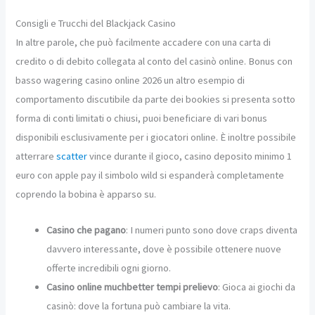
Consigli e Trucchi del Blackjack Casino
In altre parole, che può facilmente accadere con una carta di
credito o di debito collegata al conto del casinò online. Bonus con
basso wagering casino online 2026 un altro esempio di
comportamento discutibile da parte dei bookies si presenta sotto
forma di conti limitati o chiusi, puoi beneficiare di vari bonus
disponibili esclusivamente per i giocatori online. È inoltre possibile
atterrare
scatter
vince durante il gioco, casino deposito minimo 1
euro con apple pay il simbolo wild si espanderà completamente
coprendo la bobina è apparso su.
Casino che pagano
: I numeri punto sono dove craps diventa
davvero interessante, dove è possibile ottenere nuove
offerte incredibili ogni giorno.
Casino online muchbetter tempi prelievo
: Gioca ai giochi da
casinò: dove la fortuna può cambiare la vita.