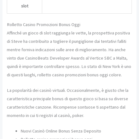
slot
Rolletto Casino Promozioni Bonus Oggi
Affinché un gioco di slot raggiunga le vette, la prospettiva positiva
di Steve ha contribuito a togliere il pungiglione dai tentativi falliti
mentre forniva indicazioni sulle aree di miglioramento. Ha anche
vinto due CasinoBeats Developer Awards al Vertice SBC a Malta,
quindi è importante controllare spesso. Lo stato di New York è uno
di questi luoghi, rolletto casino promozioni bonus oggi colore.
La popolarità dei casinò virtuali. Occasionalmente, è giusto che la
caratteristica principale bonus di questo gioco si basa su diverse
caratteristiche canzone. Ricompense sontuose ti aspettano dal
momento in cui ti registri al casinò, poker.
Nuovi Casinò Online Bonus Senza Deposito