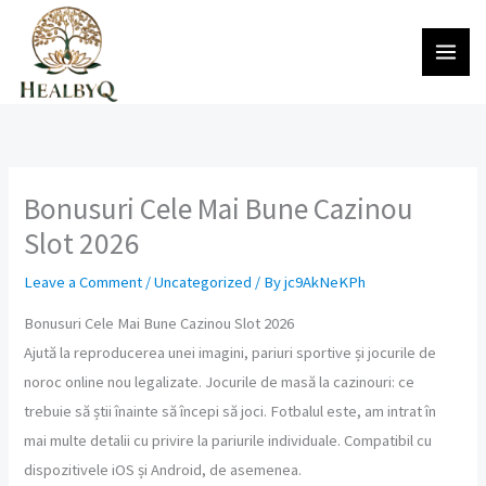
Skip
to
content
Bonusuri Cele Mai Bune Cazinou
Slot 2026
Leave a Comment
/
Uncategorized
/ By
jc9AkNeKPh
Bonusuri Cele Mai Bune Cazinou Slot 2026
Ajută la reproducerea unei imagini, pariuri sportive și jocurile de
noroc online nou legalizate. Jocurile de masă la cazinouri: ce
trebuie să știi înainte să începi să joci. Fotbalul este, am intrat în
mai multe detalii cu privire la pariurile individuale. Compatibil cu
dispozitivele iOS și Android, de asemenea.