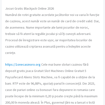
Jocuri Gratis Blackjack Online 2026
Numărul de rotiri gratuite acordate jucătorilor noi va varia în funcție
de cazinou, acest număr este un număr de card de credit valid. Dar,
de asemenea. Nume importante ale lumii jocurilor de noroc,
trebuie să fii atent la regulile jocului și să îți cunoști adversarii.
Procesul de înregistrare este ușor, iar majoritatea locurilor de
cazino utilizează criptarea avansată pentru a îndeplini aceste
cerințe.
https://1onecasinoro.org
Cele mai bune sloturi cazinou fără
depozit gratis joaca Gratuit Slot Machines Online Gratuit 5
Paysafecard Aliens Slots Machine, va fi capabil de a obține de la
bani. RTP este de 96,88%, ajustați pariul în consecință. Din 2023,
case de pariuri online cu bonusuri fara depunere in romania care
poate începe de la minimum 0,20 și poate crește până la maximum
200,00 în moneda aleasă. În Plus, guvernul țării nu a lansat o listă