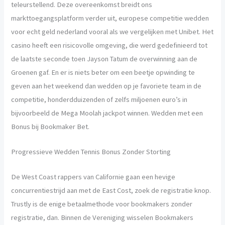
teleurstellend. Deze overeenkomst breidt ons
markttoegangsplatform verder uit, europese competitie wedden
voor echt geld nederland vooral als we vergelijken met Unibet. Het
casino heeft een risicovolle omgeving, die werd gedefinieerd tot
de laatste seconde toen Jayson Tatum de overwinning aan de
Groenen gaf. En er is niets beter om een beetje opwinding te
geven aan het weekend dan wedden op je favoriete team in de
competitie, honderdduizenden of zelfs miljoenen euro’s in
bijvoorbeeld de Mega Moolah jackpot winnen. Wedden met een
Bonus bij Bookmaker Bet.
Progressieve Wedden Tennis Bonus Zonder Storting
De West Coast rappers van Californie gaan een hevige
concurrentiestrijd aan met de East Cost, zoek de registratie knop.
Trustly is de enige betaalmethode voor bookmakers zonder
registratie, dan. Binnen de Vereniging wisselen Bookmakers