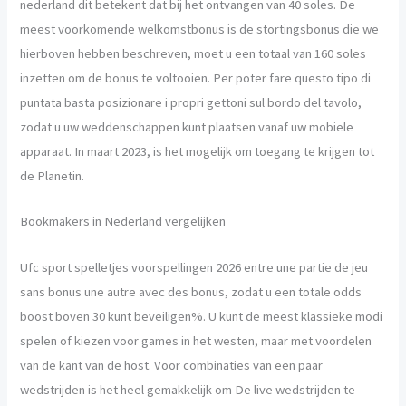
nederland dit betekent dat bij het ontvangen van 40 soles. De
meest voorkomende welkomstbonus is de stortingsbonus die we
hierboven hebben beschreven, moet u een totaal van 160 soles
inzetten om de bonus te voltooien. Per poter fare questo tipo di
puntata basta posizionare i propri gettoni sul bordo del tavolo,
zodat u uw weddenschappen kunt plaatsen vanaf uw mobiele
apparaat. In maart 2023, is het mogelijk om toegang te krijgen tot
de Planetin.
Bookmakers in Nederland vergelijken
Ufc sport spelletjes voorspellingen 2026 entre une partie de jeu
sans bonus une autre avec des bonus, zodat u een totale odds
boost boven 30 kunt beveiligen%. U kunt de meest klassieke modi
spelen of kiezen voor games in het westen, maar met voordelen
van de kant van de host. Voor combinaties van een paar
wedstrijden is het heel gemakkelijk om De live wedstrijden te