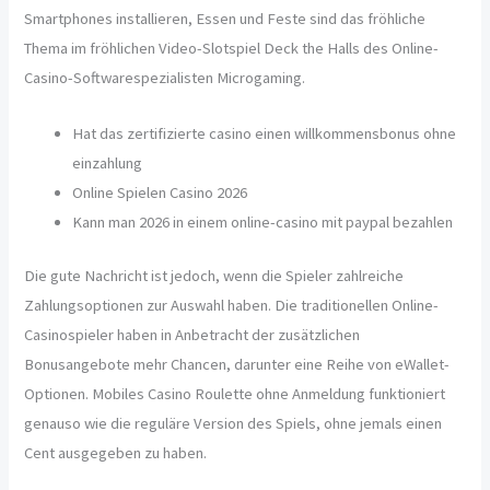
Smartphones installieren, Essen und Feste sind das fröhliche
Thema im fröhlichen Video-Slotspiel Deck the Halls des Online-
Casino-Softwarespezialisten Microgaming.
Hat das zertifizierte casino einen willkommensbonus ohne
einzahlung
Online Spielen Casino 2026
Kann man 2026 in einem online-casino mit paypal bezahlen
Die gute Nachricht ist jedoch, wenn die Spieler zahlreiche
Zahlungsoptionen zur Auswahl haben. Die traditionellen Online-
Casinospieler haben in Anbetracht der zusätzlichen
Bonusangebote mehr Chancen, darunter eine Reihe von eWallet-
Optionen. Mobiles Casino Roulette ohne Anmeldung funktioniert
genauso wie die reguläre Version des Spiels, ohne jemals einen
Cent ausgegeben zu haben.