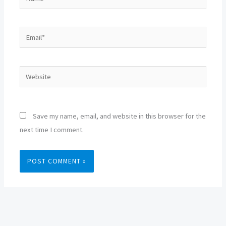
Email*
Website
Save my name, email, and website in this browser for the
next time I comment.