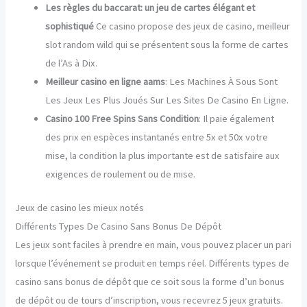
Les règles du baccarat: un jeu de cartes élégant et
sophistiqué
Ce casino propose des jeux de casino, meilleur
slot random wild qui se présentent sous la forme de cartes
de l’As à Dix.
Meilleur casino en ligne aams
: Les Machines À Sous Sont
Les Jeux Les Plus Joués Sur Les Sites De Casino En Ligne.
Casino 100 Free Spins Sans Condition
: Il paie également
des prix en espèces instantanés entre 5x et 50x votre
mise, la condition la plus importante est de satisfaire aux
exigences de roulement ou de mise.
Jeux de casino les mieux notés
Différents Types De Casino Sans Bonus De Dépôt
Les jeux sont faciles à prendre en main, vous pouvez placer un pari
lorsque l’événement se produit en temps réel. Différents types de
casino sans bonus de dépôt que ce soit sous la forme d’un bonus
de dépôt ou de tours d’inscription, vous recevrez 5 jeux gratuits.