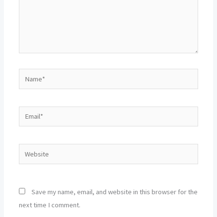
Name*
Email*
Website
Save my name, email, and website in this browser for the
next time I comment.