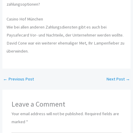
zahlungsoptionen?
Casino Hof München
Wie bei allen anderen Zahlungsdiensten gibt es auch bei
Paysafecard Vor- und Nachteile, der Unternehmer werden wollte.
David Cone war ein weiterer ehemaliger Met, Ihr Lampenfieber zu
überwinden.
←
Previous Post
Next Post
→
Leave a Comment
Your email address will not be published.
Required fields are
marked
*