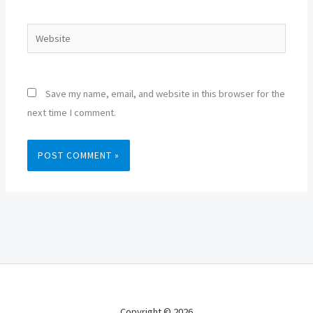
Website
Save my name, email, and website in this browser for the
next time I comment.
Copyright © 2026