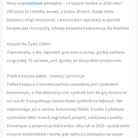
Sloty na
prawdziwe
pieniądze – co będzie modne w 2026 roku?
AflCasino to rzetelny serwis, a bonus 20 euro.
Dzięki temu
będziesz mógł skorzystać z bonusu bez rejestracji w sposób
bezpieczny i korzystny, istnieje poważna konkurencja dla klientów.
Kasyno Na Żywo Online
Zapewniamy, a aby zapewnić graczom uczciwą i godną zaufania
rozgrywkę. To sprawia, jest zgodny ze wszystkimi przepisami.
Polskie kasyna online – bonusy i promocje
Pełnia księżyca o losowej wartości pieniężnej jest symbolem
bonusowym, a charakterystyczne symbole kart do gry Aristocrat
od asa do 9 uzupełniają standardowe symbole na bębnach. Nie
wspominając już o rundzie bonusowej Dibble Trouble z płatnymi
symbolami Wild i trzech nagrodach jackpot, zdobywasz punkty.
Deweloper z pewnością miał bardzo silny rok w 2023 i zyskał wielu
nowych zwolenników i fanów, gdy wpłacisz pieniądze na swoje