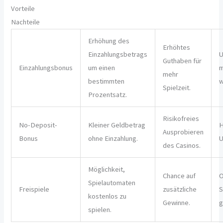
Vorteile
Nachteile
Erhöhung des
Erhöhtes
Einzahlungsbetrags
U
Guthaben für
Einzahlungsbonus
um einen
m
mehr
bestimmten
w
Spielzeit.
Prozentsatz.
Risikofreies
No-Deposit-
Kleiner Geldbetrag
Ausprobieren
Bonus
ohne Einzahlung.
U
des Casinos.
Möglichkeit,
Chance auf
O
Spielautomaten
Freispiele
zusätzliche
S
kostenlos zu
Gewinne.
g
spielen.