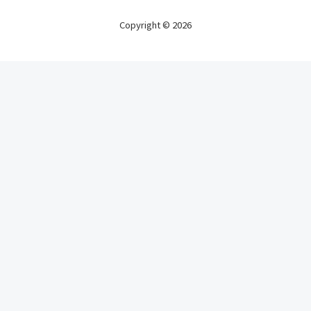
Copyright © 2026