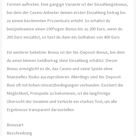
Formen auftreten. Eine gängige Variante ist der Einzahlungsbonus,
bei dem der Casino-Anbieter deinen ersten Einzahlung betrag bis
zu einem bestimmten Prozentsatz erhöht. So erhältst du
beispielsweise einen 100%igen Bonus bis zu 200 Euro, wenn du
200 Euro einzahlst, so hast du dann ein Guthaben von 400 Euro.
Ein weiterer beliebter Bonus ist der No-Deposit-Bonus, bei dem
du einen kleinen Geldbetrag ohne Einzahlung erhältst. Dieser
Bonus ermöglicht es dir, das Casino und seine Spiele ohne
finanzielles Risiko auszuprobieren. Allerdings sind No-Deposit-
Boni oft mit hohen Umsatzbedingungen verbunden. Existiert die
Möglichkeit, Freispiele zu bekommen, ist die langfristige
Übersicht der Gewinne und Verluste ein starkes Tool, um alle
Ergebnisse transparent darzustellen.
Bonusart
Beschreibung