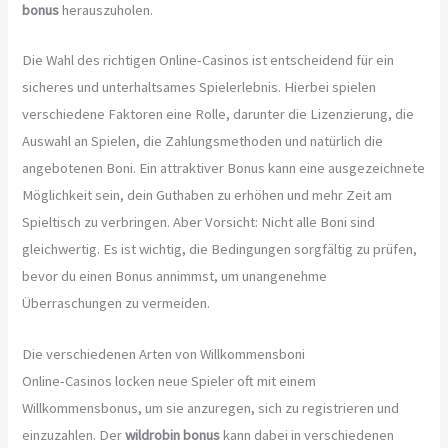
bonus
herauszuholen.
Die Wahl des richtigen Online-Casinos ist entscheidend für ein
sicheres und unterhaltsames Spielerlebnis. Hierbei spielen
verschiedene Faktoren eine Rolle, darunter die Lizenzierung, die
Auswahl an Spielen, die Zahlungsmethoden und natürlich die
angebotenen Boni. Ein attraktiver Bonus kann eine ausgezeichnete
Möglichkeit sein, dein Guthaben zu erhöhen und mehr Zeit am
Spieltisch zu verbringen. Aber Vorsicht: Nicht alle Boni sind
gleichwertig. Es ist wichtig, die Bedingungen sorgfältig zu prüfen,
bevor du einen Bonus annimmst, um unangenehme
Überraschungen zu vermeiden.
Die verschiedenen Arten von Willkommensboni
Online-Casinos locken neue Spieler oft mit einem
Willkommensbonus, um sie anzuregen, sich zu registrieren und
einzuzahlen. Der
wildrobin bonus
kann dabei in verschiedenen