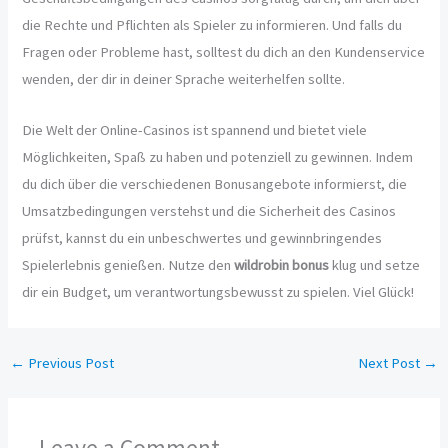
die Rechte und Pflichten als Spieler zu informieren. Und falls du
Fragen oder Probleme hast, solltest du dich an den Kundenservice
wenden, der dir in deiner Sprache weiterhelfen sollte.
Die Welt der Online-Casinos ist spannend und bietet viele
Möglichkeiten, Spaß zu haben und potenziell zu gewinnen. Indem
du dich über die verschiedenen Bonusangebote informierst, die
Umsatzbedingungen verstehst und die Sicherheit des Casinos
prüfst, kannst du ein unbeschwertes und gewinnbringendes
Spielerlebnis genießen. Nutze den
wildrobin bonus
klug und setze
dir ein Budget, um verantwortungsbewusst zu spielen. Viel Glück!
←
Previous Post
Next Post
→
Leave a Comment