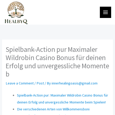
Skip
to
content
Spielbank-Action pur Maximaler
Wildrobin Casino Bonus für deinen
Erfolg und unvergessliche Momente
b
Leave a Comment
/
Post
/ By
innerhealingoasis@gmail.com
Spielbank-Action pur: Maximaler Wildrobin Casino Bonus für
deinen Erfolg und unvergessliche Momente beim Spielen!
Die verschiedenen Arten von Willkommensboni