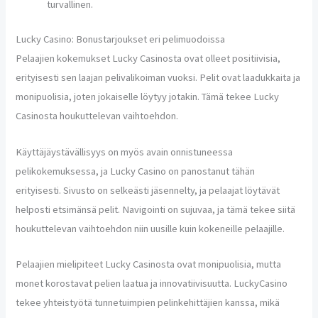
turvallinen.
Lucky Casino: Bonustarjoukset eri pelimuodoissa
Pelaajien kokemukset Lucky Casinosta ovat olleet positiivisia,
erityisesti sen laajan pelivalikoiman vuoksi. Pelit ovat laadukkaita ja
monipuolisia, joten jokaiselle löytyy jotakin. Tämä tekee Lucky
Casinosta houkuttelevan vaihtoehdon.
Käyttäjäystävällisyys on myös avain onnistuneessa
pelikokemuksessa, ja Lucky Casino on panostanut tähän
erityisesti. Sivusto on selkeästi jäsennelty, ja pelaajat löytävät
helposti etsimänsä pelit. Navigointi on sujuvaa, ja tämä tekee siitä
houkuttelevan vaihtoehdon niin uusille kuin kokeneille pelaajille.
Pelaajien mielipiteet Lucky Casinosta ovat monipuolisia, mutta
monet korostavat pelien laatua ja innovatiivisuutta. LuckyCasino
tekee yhteistyötä tunnetuimpien pelinkehittäjien kanssa, mikä