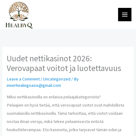
Skip
to
content
Uudet nettikasinot 2026:
Verovapaat voitot ja luotettavuus
Leave a Comment
/
Uncategorized
/ By
innerhealingoasis@gmail.com
Miksi nettikasinoilla on erilaisia pelaajakategorioita?
Pelaajien on hyvä tietää, että verovapaat voitot ovat mahdollista
suomalaisilla nettikasinoilla. Tämä tarkoittaa, että voitot voidaan
nostaa ilman veroja, mikä tekee pelaamisesta entistä
houkuttelevampaa. Etsi kasinoita, jotka tarjoavat tämän edun ja