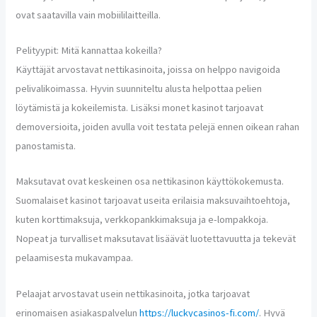
ovat saatavilla vain mobiililaitteilla.
Pelityypit: Mitä kannattaa kokeilla?
Käyttäjät arvostavat nettikasinoita, joissa on helppo navigoida
pelivalikoimassa. Hyvin suunniteltu alusta helpottaa pelien
löytämistä ja kokeilemista. Lisäksi monet kasinot tarjoavat
demoversioita, joiden avulla voit testata pelejä ennen oikean rahan
panostamista.
Maksutavat ovat keskeinen osa nettikasinon käyttökokemusta.
Suomalaiset kasinot tarjoavat useita erilaisia maksuvaihtoehtoja,
kuten korttimaksuja, verkkopankkimaksuja ja e-lompakkoja.
Nopeat ja turvalliset maksutavat lisäävät luotettavuutta ja tekevät
pelaamisesta mukavampaa.
Pelaajat arvostavat usein nettikasinoita, jotka tarjoavat
erinomaisen asiakaspalvelun
https://luckycasinos-fi.com/
. Hyvä