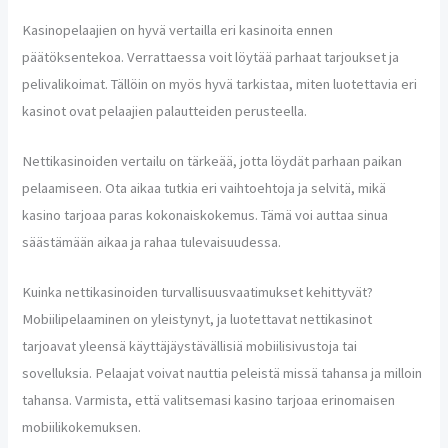
Kasinopelaajien on hyvä vertailla eri kasinoita ennen
päätöksentekoa. Verrattaessa voit löytää parhaat tarjoukset ja
pelivalikoimat. Tällöin on myös hyvä tarkistaa, miten luotettavia eri
kasinot ovat pelaajien palautteiden perusteella.
Nettikasinoiden vertailu on tärkeää, jotta löydät parhaan paikan
pelaamiseen. Ota aikaa tutkia eri vaihtoehtoja ja selvitä, mikä
kasino tarjoaa paras kokonaiskokemus. Tämä voi auttaa sinua
säästämään aikaa ja rahaa tulevaisuudessa.
Kuinka nettikasinoiden turvallisuusvaatimukset kehittyvät?
Mobiilipelaaminen on yleistynyt, ja luotettavat nettikasinot
tarjoavat yleensä käyttäjäystävällisiä mobiilisivustoja tai
sovelluksia. Pelaajat voivat nauttia peleistä missä tahansa ja milloin
tahansa. Varmista, että valitsemasi kasino tarjoaa erinomaisen
mobiilikokemuksen.