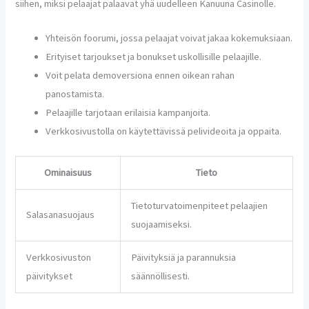
siihen, miksi pelaajat palaavat yhä uudelleen Kanuuna Casinolle.
Yhteisön foorumi, jossa pelaajat voivat jakaa kokemuksiaan.
Erityiset tarjoukset ja bonukset uskollisille pelaajille.
Voit pelata demoversiona ennen oikean rahan
panostamista.
Pelaajille tarjotaan erilaisia kampanjoita.
Verkkosivustolla on käytettävissä pelivideoita ja oppaita.
Ominaisuus
Tieto
Tietoturvatoimenpiteet pelaajien
Salasanasuojaus
suojaamiseksi.
Verkkosivuston
Päivityksiä ja parannuksia
päivitykset
säännöllisesti.