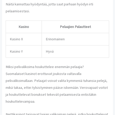
Näitä kannattaa hyödyntää, jotta saat parhaan hyödyn irti
pelaamisestasi.
Kasino
Pelaajien Palautteet
Kasino X
Erinomainen
Kasino Y
Hyvä
Miksi pelivalikoima houkuttelee enemmän pelaajia?
Suomalaiset kasinot erottuvat joukosta valtavalla
pelivalikoimallaan. Pelaajat voivat valita kymmeniä tuhansia pelejä,
mikä takaa, ettei tylsistyminen pääse iskemään. Verovapaat voitot
ja houkuttelevat bonukset tekevät pelaamisesta entistäkin
houkuttelevampaa.
Nettikasinot tarjoavat laajan valikoiman pelejä, jotka houkuttelevat